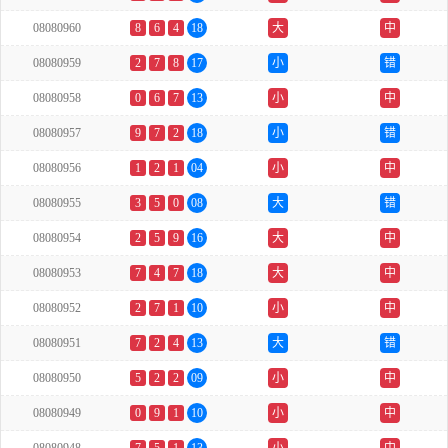
08080960
8
6
4
18
大
中
08080959
2
7
8
17
小
错
08080958
0
6
7
13
小
中
08080957
9
7
2
18
小
错
08080956
1
2
1
04
小
中
08080955
3
5
0
08
大
错
08080954
2
5
9
16
大
中
08080953
7
4
7
18
大
中
08080952
2
7
1
10
小
中
08080951
7
2
4
13
大
错
08080950
5
2
2
09
小
中
08080949
0
9
1
10
小
中