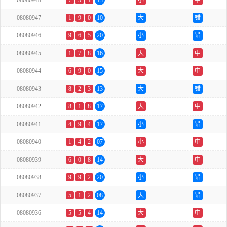
08080948
7
5
1
13
小
中
08080947
1
9
0
10
大
错
08080946
9
6
5
20
小
错
08080945
1
7
8
16
大
中
08080944
6
9
0
15
大
中
08080943
8
2
3
13
大
错
08080942
8
1
8
17
大
中
08080941
4
9
4
17
小
错
08080940
1
4
2
07
小
中
08080939
6
0
8
14
大
中
08080938
9
9
2
20
小
错
08080937
5
1
2
08
大
错
08080936
5
5
4
14
大
中