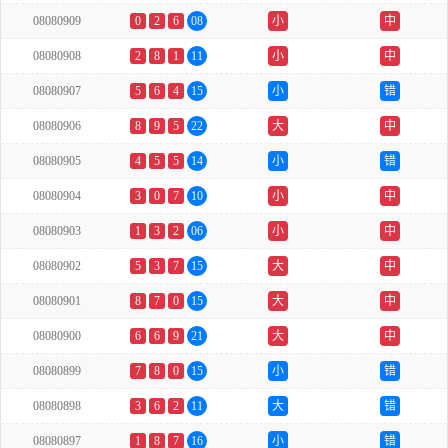
08080909
0
2
6
08
小
中
08080908
2
8
1
11
小
中
08080907
5
6
4
15
小
错
08080906
8
9
5
22
大
中
08080905
4
5
5
14
小
错
08080904
3
0
7
10
小
中
08080903
1
3
2
06
小
中
08080902
5
3
7
15
大
中
08080901
8
7
0
15
大
中
08080900
6
6
9
21
大
中
08080899
7
8
0
15
小
错
08080898
3
6
2
11
大
错
08080897
1
8
7
16
小
错