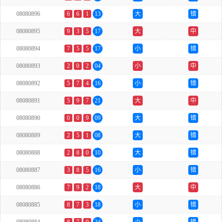
08080896
6
6
1
13
大
错
08080895
9
3
5
17
大
中
08080894
7
5
5
17
小
错
08080893
2
0
2
04
小
中
08080892
5
7
4
16
小
错
08080891
5
9
7
21
大
中
08080890
0
0
9
09
大
错
08080889
2
5
1
08
大
错
08080888
2
8
0
10
大
错
08080887
3
8
5
16
小
错
08080886
7
9
2
18
大
中
08080885
8
7
3
18
小
错