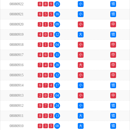
08080922
8
8
9
25
小
错
08080921
6
5
5
16
小
错
08080920
3
1
5
09
小
中
08080919
4
0
8
12
大
错
08080918
3
1
0
04
小
中
08080917
4
6
1
11
小
中
08080916
7
4
9
20
大
中
08080915
3
6
3
12
小
中
08080914
6
7
4
17
小
错
08080913
2
0
2
04
小
中
08080912
9
7
8
24
小
错
08080911
8
3
2
13
大
错
08080910
0
3
5
08
大
错