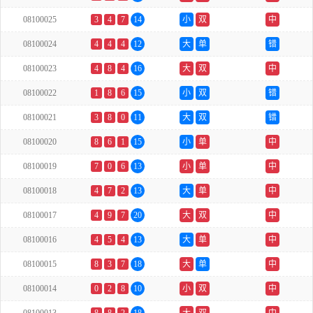
08100025
3
4
7
14
小
双
中
08100024
4
4
4
12
大
单
错
08100023
4
8
4
16
大
双
中
08100022
1
8
6
15
小
双
错
08100021
3
8
0
11
大
双
错
08100020
8
6
1
15
小
单
中
08100019
7
0
6
13
小
单
中
08100018
4
7
2
13
大
单
中
08100017
4
9
7
20
大
双
中
08100016
4
5
4
13
大
单
中
08100015
8
3
7
18
大
单
中
08100014
0
2
8
10
小
双
中