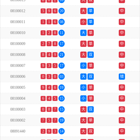
08100013
8
8
2
18
大
双
中
08100012
5
9
6
20
大
单
中
08100011
1
1
6
08
小
单
中
08100010
1
2
8
11
大
单
中
08100009
2
7
8
17
大
单
中
08100008
8
4
9
21
大
双
中
08100007
9
3
5
17
小
单
中
08100006
0
3
0
03
大
双
错
08100005
9
4
6
19
小
单
中
08100004
6
4
5
15
小
单
中
08100003
0
8
7
15
大
双
中
08100002
7
5
7
19
大
单
中
08091440
2
9
3
14
大
双
中