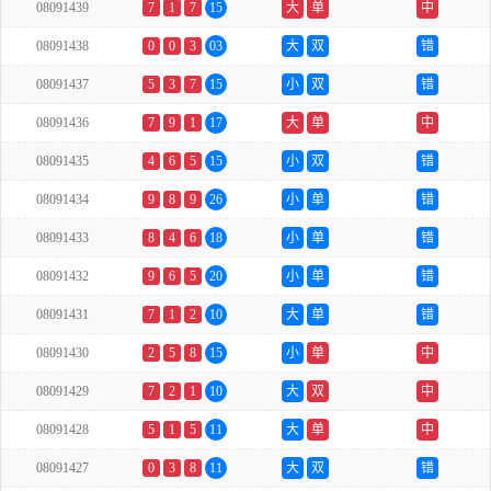
08091439
7
1
7
15
大
单
中
08091438
0
0
3
03
大
双
错
08091437
5
3
7
15
小
双
错
08091436
7
9
1
17
大
单
中
08091435
4
6
5
15
小
双
错
08091434
9
8
9
26
小
单
错
08091433
8
4
6
18
小
单
错
08091432
9
6
5
20
小
单
错
08091431
7
1
2
10
大
单
错
08091430
2
5
8
15
小
单
中
08091429
7
2
1
10
大
双
中
08091428
5
1
5
11
大
单
中
08091427
0
3
8
11
大
双
错