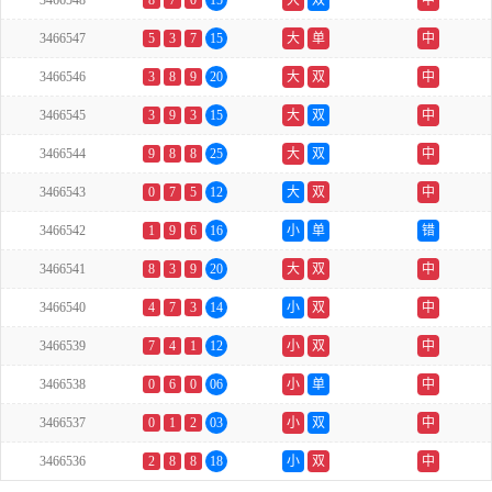
3466548
8
7
0
15
大
双
中
3466547
5
3
7
15
大
单
中
3466546
3
8
9
20
大
双
中
3466545
3
9
3
15
大
双
中
3466544
9
8
8
25
大
双
中
3466543
0
7
5
12
大
双
中
3466542
1
9
6
16
小
单
错
3466541
8
3
9
20
大
双
中
3466540
4
7
3
14
小
双
中
3466539
7
4
1
12
小
双
中
3466538
0
6
0
06
小
单
中
3466537
0
1
2
03
小
双
中
3466536
2
8
8
18
小
双
中