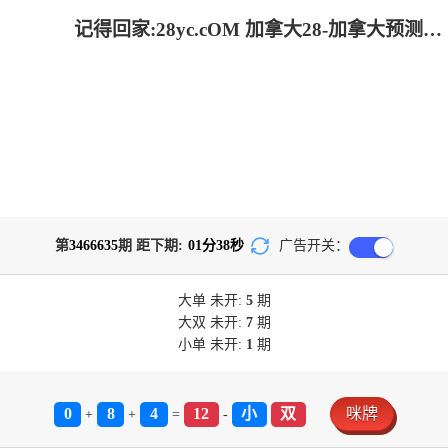
记得回家:28yc.cOM 加拿大28-加拿大预测|28在线预测咪牌查询|加拿大PC在线预测|加拿大PC结果查询_极致火热优质的PC预测网站!
第
3466635
期 距下期:
01
分
38
秒
广告开关：
大单
未开:
5
期
大双
未开:
7
期
小单
未开:
1
期
0
8
4
12
小
双
咪牌
+
+
=
-