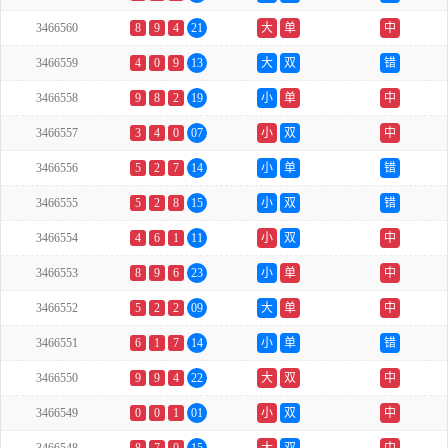
3466560
8
9
4
21
大
单
中
3466559
4
0
9
13
大
双
错
3466558
9
8
2
19
小
单
中
3466557
3
4
0
07
小
双
中
3466556
5
2
7
14
小
单
错
3466555
5
2
8
15
小
双
错
3466554
4
6
1
11
小
双
中
3466553
8
9
6
23
小
单
中
3466552
5
2
2
09
大
单
中
3466551
6
1
7
14
小
单
错
3466550
9
9
4
22
大
双
中
3466549
0
0
1
01
小
双
中