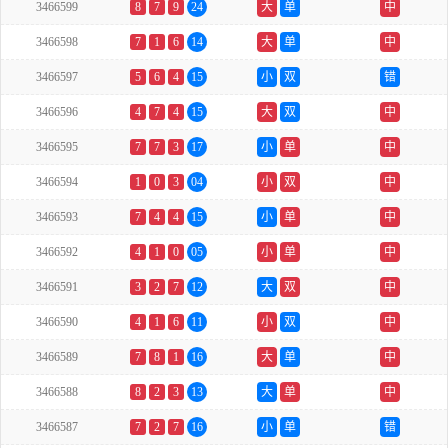
3466599
8
7
9
24
大
单
中
3466598
7
1
6
14
大
单
中
3466597
5
6
4
15
小
双
错
3466596
4
7
4
15
大
双
中
3466595
7
7
3
17
小
单
中
3466594
1
0
3
04
小
双
中
3466593
7
4
4
15
小
单
中
3466592
4
1
0
05
小
单
中
3466591
3
2
7
12
大
双
中
3466590
4
1
6
11
小
双
中
3466589
7
8
1
16
大
单
中
3466588
8
2
3
13
大
单
中
3466587
7
2
7
16
小
单
错