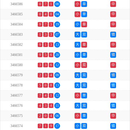
3466586
0
7
1
08
小
单
中
3466585
0
4
0
04
小
单
中
3466584
9
7
3
19
小
单
中
3466583
1
3
3
07
大
双
错
3466582
9
1
3
13
大
单
中
3466581
9
5
6
20
小
单
错
3466580
3
3
6
12
小
双
中
3466579
2
3
4
09
大
双
错
3466578
5
0
8
13
大
双
错
3466577
7
4
1
12
小
单
中
3466576
4
3
4
11
大
双
错
3466575
2
0
4
06
小
单
中
3466574
7
1
9
17
小
双
错