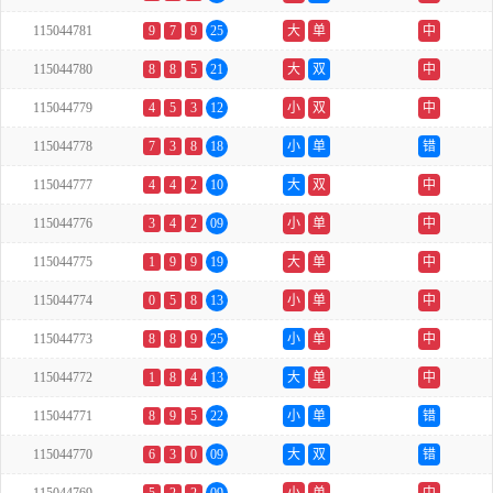
115044781
9
7
9
25
大
单
中
115044780
8
8
5
21
大
双
中
115044779
4
5
3
12
小
双
中
115044778
7
3
8
18
小
单
错
115044777
4
4
2
10
大
双
中
115044776
3
4
2
09
小
单
中
115044775
1
9
9
19
大
单
中
115044774
0
5
8
13
小
单
中
115044773
8
8
9
25
小
单
中
115044772
1
8
4
13
大
单
中
115044771
8
9
5
22
小
单
错
115044770
6
3
0
09
大
双
错