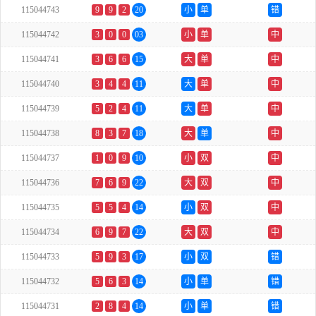
115044743
9
9
2
20
小
单
错
115044742
3
0
0
03
小
单
中
115044741
3
6
6
15
大
单
中
115044740
3
4
4
11
大
单
中
115044739
5
2
4
11
大
单
中
115044738
8
3
7
18
大
单
中
115044737
1
0
9
10
小
双
中
115044736
7
6
9
22
大
双
中
115044735
5
5
4
14
小
双
中
115044734
6
9
7
22
大
双
中
115044733
5
9
3
17
小
双
错
115044732
5
6
3
14
小
单
错
115044731
2
8
4
14
小
单
错