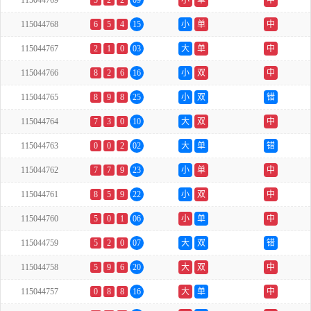
115044769
5
2
2
09
小
单
中
115044768
6
5
4
15
小
单
中
115044767
2
1
0
03
大
单
中
115044766
8
2
6
16
小
双
中
115044765
8
9
8
25
小
双
错
115044764
7
3
0
10
大
双
中
115044763
0
0
2
02
大
单
错
115044762
7
7
9
23
小
单
中
115044761
8
5
9
22
小
双
中
115044760
5
0
1
06
小
单
中
115044759
5
2
0
07
大
双
错
115044758
5
9
6
20
大
双
中
115044757
0
8
8
16
大
单
中