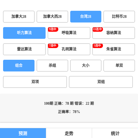
加拿大28
加拿大西28
台湾28
比特币28
听力算法
呼吸算法
容纳算法
雷达算法
孔明算法
朱雀算法
组合
杀组
大小
单双
双项
双组
100期 正确：78 期 错误：22 期
正确率：78%
预测
走势
统计