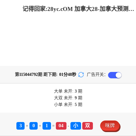
记得回家:28yc.cOM 加拿大28-加拿大预测|28在线预测咪牌查询|加拿大PC在线预测|加拿大PC结果查询_极致火热优质的PC预测网站!
第
115044792
期 距下期:
01
分
48
秒
广告开关：
大单
未开:
3
期
大双
未开:
9
期
小单
未开:
5
期
3
0
1
04
小
双
咪牌
+
+
=
-