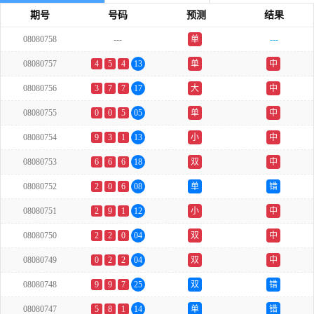
期号
号码
预测
结果
08080758
---
单
---
08080757
4
5
4
13
单
中
08080756
3
7
7
17
大
中
08080755
0
0
5
05
单
中
08080754
9
3
1
13
小
中
08080753
6
6
6
18
双
中
08080752
2
0
6
08
单
错
08080751
2
9
1
12
小
中
08080750
2
2
0
04
双
中
08080749
0
2
2
04
双
中
08080748
9
9
7
25
双
错
08080747
5
8
1
14
单
错