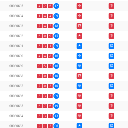
08080695
4
2
6
12
小
中
08080694
1
4
4
09
小
中
08080693
7
4
7
18
双
中
08080692
6
0
9
15
大
中
08080691
5
3
1
09
大
错
08080690
4
4
8
16
小
错
08080689
9
5
2
16
单
错
08080688
3
0
7
10
双
中
08080687
7
0
3
10
单
错
08080686
3
3
3
09
单
中
08080685
6
7
6
19
单
中
08080684
3
3
7
13
单
中
08080683
2
1
3
06
大
错