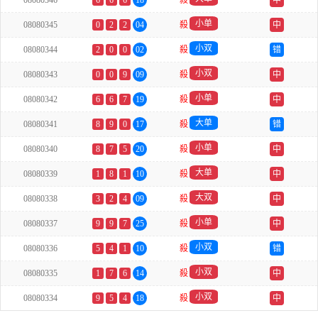
08080346
6
6
6
18
殺
中
小单
08080345
0
2
2
04
殺
中
小双
08080344
2
0
0
02
殺
错
小双
08080343
0
0
9
09
殺
中
小单
08080342
6
6
7
19
殺
中
大单
08080341
8
9
0
17
殺
错
小单
08080340
8
7
5
20
殺
中
大单
08080339
1
8
1
10
殺
中
大双
08080338
3
2
4
09
殺
中
小单
08080337
9
9
7
25
殺
中
小双
08080336
5
4
1
10
殺
错
小双
08080335
1
7
6
14
殺
中
小双
08080334
9
5
4
18
殺
中