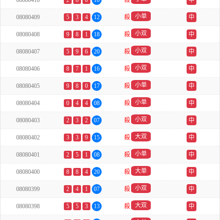
08080410
2
8
0
10
殺
中
小单
08080409
5
3
4
12
殺
中
小双
08080408
9
8
1
18
殺
中
小双
08080407
5
9
6
20
殺
中
小双
08080406
8
7
1
16
殺
中
小单
08080405
9
8
0
17
殺
中
小单
08080404
0
4
4
08
殺
中
小双
08080403
2
3
2
07
殺
中
大双
08080402
3
3
9
15
殺
中
小单
08080401
2
5
1
08
殺
中
大单
08080400
8
8
4
20
殺
中
小双
08080399
2
4
1
07
殺
中
大双
08080398
5
5
3
13
殺
中