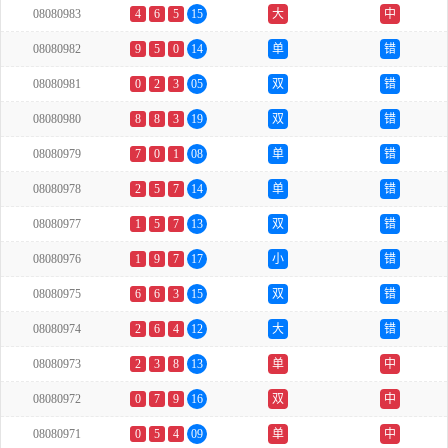
08080983
4
6
5
15
大
中
08080982
9
5
0
14
单
错
08080981
0
2
3
05
双
错
08080980
8
8
3
19
双
错
08080979
7
0
1
08
单
错
08080978
2
5
7
14
单
错
08080977
1
5
7
13
双
错
08080976
1
9
7
17
小
错
08080975
6
6
3
15
双
错
08080974
2
6
4
12
大
错
08080973
2
3
8
13
单
中
08080972
0
7
9
16
双
中
08080971
0
5
4
09
单
中