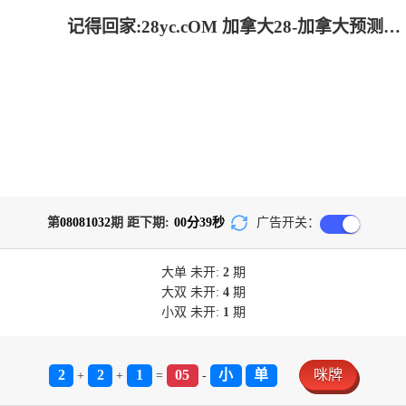
记得回家:28yc.cOM 加拿大28-加拿大预测|28在线预测咪牌查询|加拿大PC在线预测|加拿大PC结果查询_极致火热优质的PC预测网站!
第
08081032
期 距下期:
00
分
38
秒
广告开关：
大单
未开:
2
期
大双
未开:
4
期
小双
未开:
1
期
2
2
1
05
小
单
咪牌
+
+
=
-