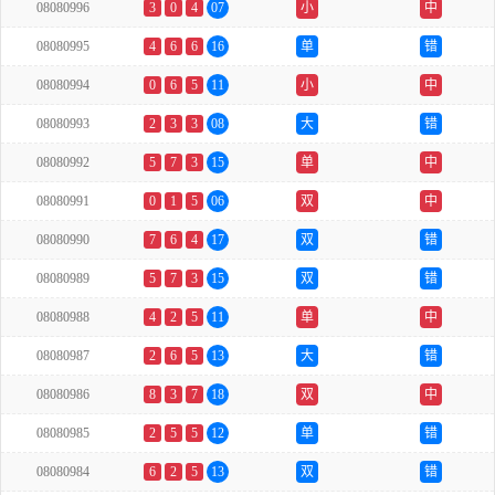
08080996
3
0
4
07
小
中
08080995
4
6
6
16
单
错
08080994
0
6
5
11
小
中
08080993
2
3
3
08
大
错
08080992
5
7
3
15
单
中
08080991
0
1
5
06
双
中
08080990
7
6
4
17
双
错
08080989
5
7
3
15
双
错
08080988
4
2
5
11
单
中
08080987
2
6
5
13
大
错
08080986
8
3
7
18
双
中
08080985
2
5
5
12
单
错
08080984
6
2
5
13
双
错