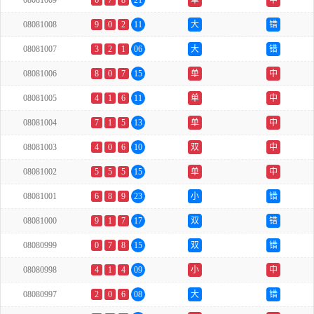
08081009
6
7
8
21
单
中
08081008
9
0
2
11
大
错
08081007
3
2
1
06
大
错
08081006
8
0
7
15
单
中
08081005
4
1
6
11
单
中
08081004
7
1
5
13
单
中
08081003
4
0
6
10
双
中
08081002
5
5
5
15
单
中
08081001
6
8
9
23
小
错
08081000
9
1
7
17
双
错
08080999
0
7
8
15
双
错
08080998
4
1
4
09
小
中
08080997
2
0
6
08
大
错