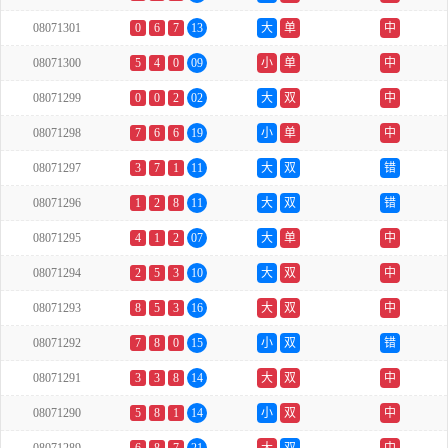
08071301
0
6
7
13
大
单
中
08071300
5
4
0
09
小
单
中
08071299
0
0
2
02
大
双
中
08071298
7
6
6
19
小
单
中
08071297
3
7
1
11
大
双
错
08071296
1
2
8
11
大
双
错
08071295
4
1
2
07
大
单
中
08071294
2
5
3
10
大
双
中
08071293
8
5
3
16
大
双
中
08071292
7
8
0
15
小
双
错
08071291
3
3
8
14
大
双
中
08071290
5
8
1
14
小
双
中