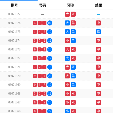
期号
号码
预测
结果
08071377
---
大
双
---
08071376
4
3
0
07
大
单
中
08071375
1
4
5
10
大
单
错
08071374
3
7
2
12
小
单
中
08071373
9
6
1
16
大
双
中
08071372
2
7
3
12
大
双
中
08071371
7
2
6
15
大
双
中
08071370
9
9
4
22
大
单
中
08071369
0
3
7
10
小
单
中
08071368
3
0
9
12
小
双
中
08071367
8
0
2
10
小
双
中
08071366
8
8
6
22
小
双
中