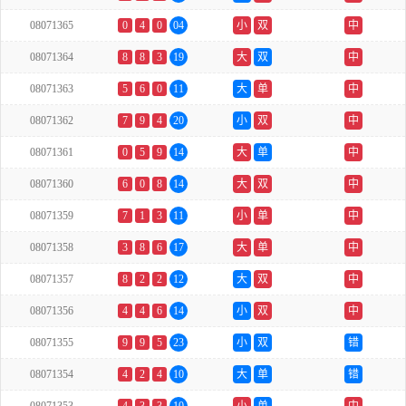
08071365
0
4
0
04
小
双
中
08071364
8
8
3
19
大
双
中
08071363
5
6
0
11
大
单
中
08071362
7
9
4
20
小
双
中
08071361
0
5
9
14
大
单
中
08071360
6
0
8
14
大
双
中
08071359
7
1
3
11
小
单
中
08071358
3
8
6
17
大
单
中
08071357
8
2
2
12
大
双
中
08071356
4
4
6
14
小
双
中
08071355
9
9
5
23
小
双
错
08071354
4
2
4
10
大
单
错