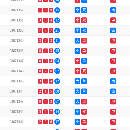
08071353
4
3
3
10
小
单
中
08071352
1
5
9
15
小
双
错
08071351
3
5
4
12
小
双
中
08071350
7
7
7
21
小
双
错
08071349
3
5
3
11
大
单
中
08071348
8
4
3
15
小
单
中
08071347
0
0
4
04
小
单
中
08071346
0
2
0
02
小
双
中
08071345
3
5
4
12
大
单
错
08071344
2
1
5
08
大
单
错
08071343
0
4
3
07
大
单
中
08071342
5
2
7
14
小
双
中
08071341
2
9
6
17
小
单
中