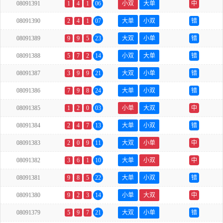
08091391
1
4
1
06
小双
大单
中
08091390
2
4
1
07
大单
小双
错
08091389
9
9
5
23
大双
小单
错
08091388
5
7
2
14
小双
大单
错
08091387
3
9
9
21
大双
小单
错
08091386
7
9
8
24
大单
小双
错
08091385
1
2
0
03
小单
大双
中
08091384
2
4
7
13
大单
小双
错
08091383
2
0
9
11
大双
小单
中
08091382
3
6
1
10
大单
小双
中
08091381
9
8
5
22
大单
小双
错
08091380
9
2
3
14
小单
大双
中
08091379
5
9
7
21
大双
小单
错