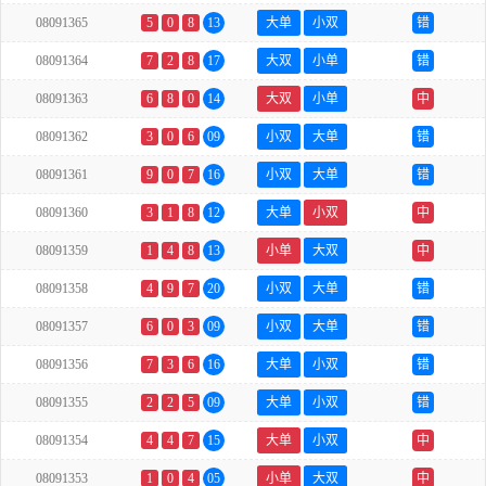
08091365
5
0
8
13
大单
小双
错
08091364
7
2
8
17
大双
小单
错
08091363
6
8
0
14
大双
小单
中
08091362
3
0
6
09
小双
大单
错
08091361
9
0
7
16
小双
大单
错
08091360
3
1
8
12
大单
小双
中
08091359
1
4
8
13
小单
大双
中
08091358
4
9
7
20
小双
大单
错
08091357
6
0
3
09
小双
大单
错
08091356
7
3
6
16
大单
小双
错
08091355
2
2
5
09
大单
小双
错
08091354
4
4
7
15
大单
小双
中
08091353
1
0
4
05
小单
大双
中