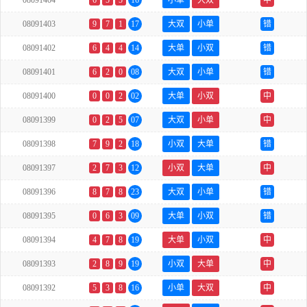
08091404
6
5
5
16
小单
大双
中
08091403
9
7
1
17
大双
小单
错
08091402
6
4
4
14
大单
小双
错
08091401
6
2
0
08
大双
小单
错
08091400
0
0
2
02
大单
小双
中
08091399
0
2
5
07
大双
小单
中
08091398
7
9
2
18
小双
大单
错
08091397
2
7
3
12
小双
大单
中
08091396
8
7
8
23
大双
小单
错
08091395
0
6
3
09
大单
小双
错
08091394
4
7
8
19
大单
小双
中
08091393
2
8
9
19
小双
大单
中
08091392
5
3
8
16
小单
大双
中