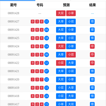
期号
号码
预测
结果
08091428
---
大双
小单
---
08091427
0
3
8
11
大单
小双
错
08091426
0
0
4
04
大双
小单
错
08091425
9
0
9
18
大单
小双
错
08091424
8
6
0
14
大双
小单
中
08091423
3
5
0
08
大单
小双
中
08091422
9
2
1
12
小双
大单
中
08091421
1
6
0
07
大单
小双
错
08091420
2
3
7
12
大双
小单
错
08091419
0
5
6
11
小双
大单
错
08091418
8
8
8
24
小双
大单
错
08091417
9
2
4
15
小单
大双
错