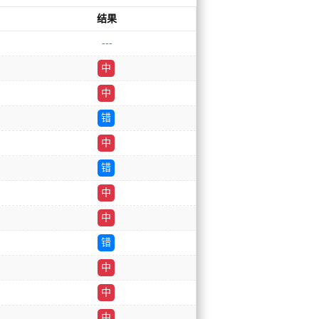
结果
---
中
中
错
中
错
中
中
错
中
中
中