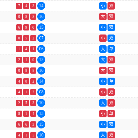
14
小
双
7
4
3
16
大
双
0
8
8
15
小
双
6
9
0
07
小
双
0
5
2
06
大
单
1
4
1
12
大
双
2
1
9
16
大
双
0
8
8
14
小
单
4
8
2
08
小
双
4
1
3
10
大
双
2
5
3
13
小
单
8
1
4
15
小
双
6
6
3
10
大
双
4
1
5