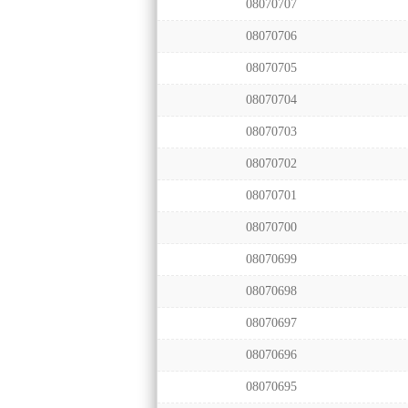
08070707
08070706
08070705
08070704
08070703
08070702
08070701
08070700
08070699
08070698
08070697
08070696
08070695