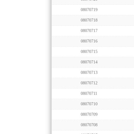
08070719
08070718
08070717
08070716
08070715
08070714
08070713
08070712
08070711
08070710
08070709
08070708