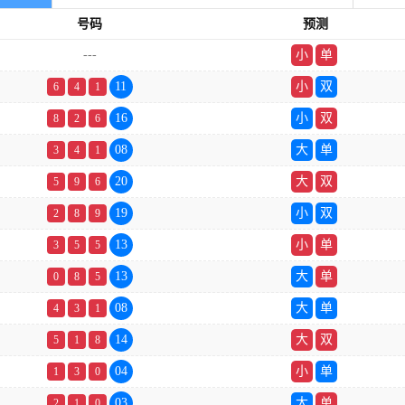
号码
预测
---
小
单
11
小
双
6
4
1
16
小
双
8
2
6
08
大
单
3
4
1
20
大
双
5
9
6
19
小
双
2
8
9
13
小
单
3
5
5
13
大
单
0
8
5
08
大
单
4
3
1
14
大
双
5
1
8
04
小
单
1
3
0
03
大
单
2
1
0