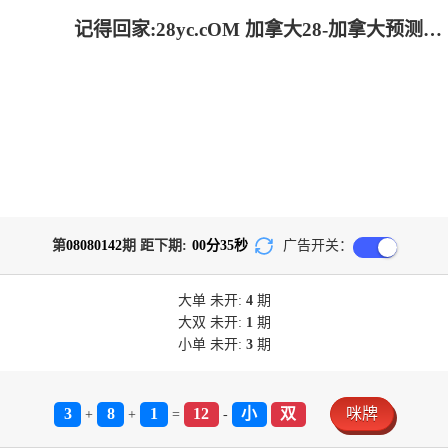
记得回家:28yc.cOM 加拿大28-加拿大预测|28在线预测咪牌查询|加拿大PC在线预测|加拿大PC结果查询_极致火热优质的PC预测网站!
第
08080142
期 距下期:
00
分
35
秒
广告开关：
大单
未开:
4
期
大双
未开:
1
期
小单
未开:
3
期
3
8
1
12
小
双
咪牌
+
+
=
-