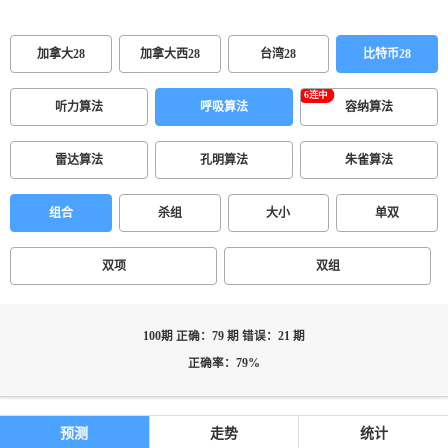
加拿大28
加拿大西28
台湾28
比特币28
听力算法
呼吸算法
容纳算法
雷达算法
孔明算法
朱雀算法
组合
杀组
大小
单双
双项
双组
100期 正确：79 期 错误：21 期
正确率：79%
预测
走势
统计