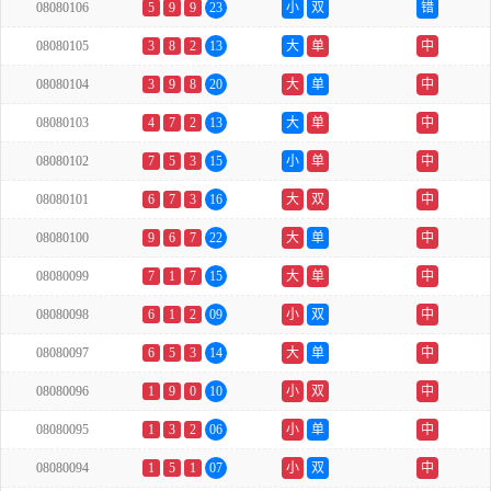
08080106
5
9
9
23
小
双
错
08080105
3
8
2
13
大
单
中
08080104
3
9
8
20
大
单
中
08080103
4
7
2
13
大
单
中
08080102
7
5
3
15
小
单
中
08080101
6
7
3
16
大
双
中
08080100
9
6
7
22
大
单
中
08080099
7
1
7
15
大
单
中
08080098
6
1
2
09
小
双
中
08080097
6
5
3
14
大
单
中
08080096
1
9
0
10
小
双
中
08080095
1
3
2
06
小
单
中
08080094
1
5
1
07
小
双
中