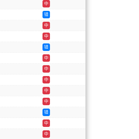
中
错
中
中
错
中
中
中
中
中
错
中
中