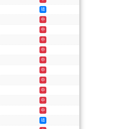
错
中
中
中
中
中
中
中
中
中
中
错