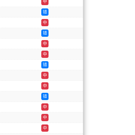
中
错
中
错
中
中
错
中
中
错
中
中
中