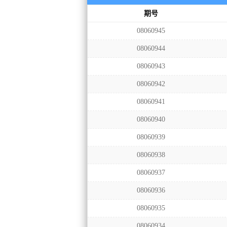
期号
08060945
08060944
08060943
08060942
08060941
08060940
08060939
08060938
08060937
08060936
08060935
08060934