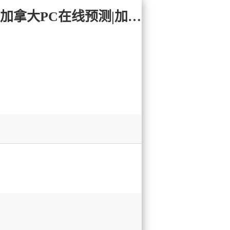
记得回家:28yc.cOM 加拿大28-加拿大预测|28在线预测咪牌查询|加拿大PC在线预测|加拿大PC结果查询_极致火热优质的PC预测网站!