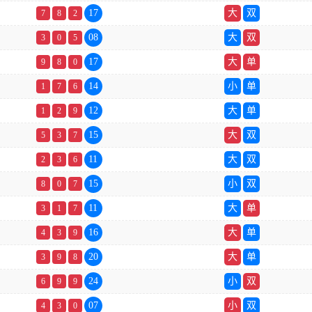
17
大
双
7
8
2
08
大
双
3
0
5
17
大
单
9
8
0
14
小
单
1
7
6
12
大
单
1
2
9
15
大
双
5
3
7
11
大
双
2
3
6
15
小
双
8
0
7
11
大
单
3
1
7
16
大
单
4
3
9
20
大
单
3
9
8
24
小
双
6
9
9
07
小
双
4
3
0