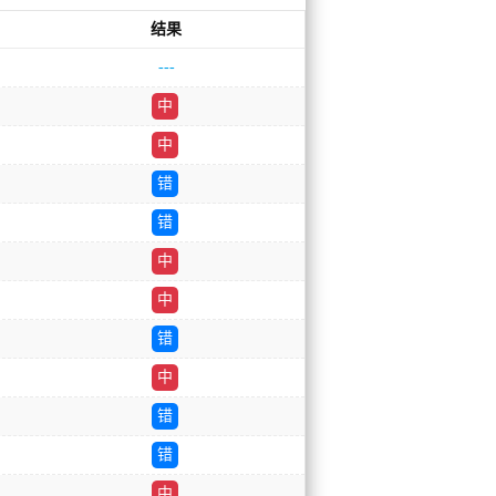
结果
---
中
中
错
错
中
中
错
中
错
错
中