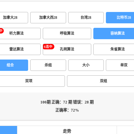
加拿大28
加拿大西28
台湾28
比特币28
听力算法
呼吸算法
容纳算法
雷达算法
孔明算法
朱雀算法
组合
杀组
大小
单双
双项
双组
100期 正确：72 期 错误：28 期
正确率：72%
走势