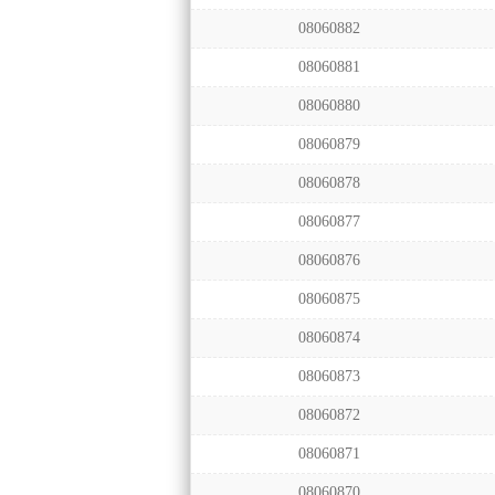
08060882
08060881
08060880
08060879
08060878
08060877
08060876
08060875
08060874
08060873
08060872
08060871
08060870