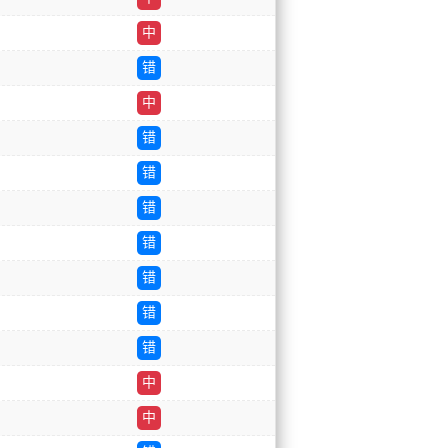
中
错
中
错
错
错
错
错
错
错
中
中