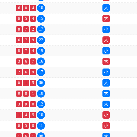
10
大
6
0
4
15
大
6
5
4
17
小
8
7
2
22
大
6
7
9
19
小
8
7
4
16
大
3
6
7
17
小
2
6
9
06
大
0
1
5
10
大
9
0
1
12
大
3
9
0
10
小
1
4
5
11
小
6
5
0
08
大
1
6
1