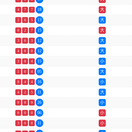
18
大
4
7
7
13
大
2
6
5
15
大
6
2
7
12
大
3
6
3
12
大
4
8
0
15
小
3
8
4
05
大
1
0
4
16
小
8
4
4
11
大
4
2
5
26
小
9
8
9
06
小
6
0
0
11
小
3
0
8