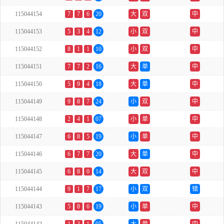
115044154
7
7
6
20
大
双
中
115044153
5
3
4
12
小
双
中
115044152
8
1
1
10
小
双
中
115044151
7
7
2
16
大
单
中
115044150
5
9
4
18
大
单
中
115044149
9
8
7
24
小
双
中
115044148
2
4
1
07
小
单
中
115044147
6
8
5
19
小
单
中
115044146
6
7
7
20
大
单
中
115044145
6
8
0
14
大
双
中
115044144
9
1
7
17
小
双
错
115044143
5
8
6
19
小
单
中