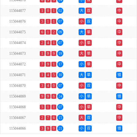
115044078
6
9
9
24
小
双
中
115044077
1
0
1
02
大
双
中
115044076
5
1
1
07
小
双
中
115044075
6
1
2
09
大
单
中
115044074
2
4
1
07
小
单
中
115044073
1
9
9
19
大
单
中
115044072
7
9
1
17
小
单
中
115044071
1
4
5
10
大
单
错
115044070
3
4
0
07
小
双
中
115044069
9
9
6
24
小
单
错
115044068
5
1
1
07
小
单
中
115044067
2
7
6
15
大
双
中
115044066
3
9
9
21
小
双
错