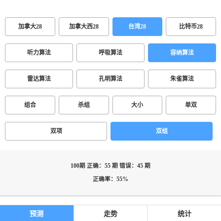
加拿大28
加拿大西28
台湾28
比特币28
听力算法
呼吸算法
容纳算法
雷达算法
孔明算法
朱雀算法
组合
杀组
大小
单双
双项
双组
100期 正确：55 期 错误：45 期
正确率：55%
预测
走势
统计