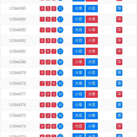
115044585
6
5
0
11
大单
小双
错
115044584
7
5
5
17
小双
大单
中
115044583
1
1
7
09
大双
小单
中
115044582
6
3
0
09
大双
小单
中
115044581
8
8
7
23
小双
大单
中
115044580
0
2
7
09
小单
大双
中
115044579
9
1
8
18
大单
小双
错
115044578
7
3
6
16
大单
小双
错
115044577
6
9
4
19
小双
大单
中
115044576
0
3
7
10
小单
大双
错
115044575
4
2
4
10
大双
小单
错
115044574
8
4
8
20
大双
小单
中