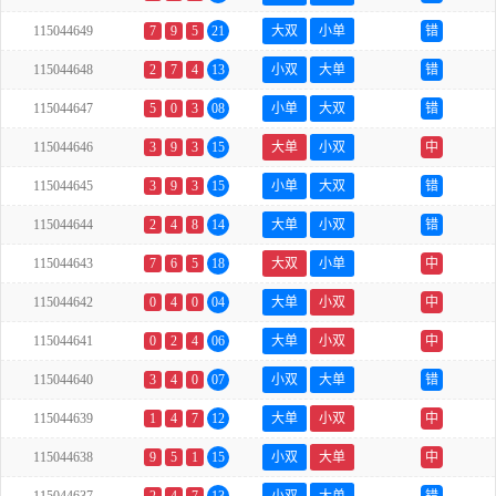
115044649
7
9
5
21
大双
小单
错
115044648
2
7
4
13
小双
大单
错
115044647
5
0
3
08
小单
大双
错
115044646
3
9
3
15
大单
小双
中
115044645
3
9
3
15
小单
大双
错
115044644
2
4
8
14
大单
小双
错
115044643
7
6
5
18
大双
小单
中
115044642
0
4
0
04
大单
小双
中
115044641
0
2
4
06
大单
小双
中
115044640
3
4
0
07
小双
大单
错
115044639
1
4
7
12
大单
小双
中
115044638
9
5
1
15
小双
大单
中