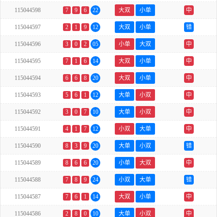
115044598
7
9
6
22
大双
小单
中
115044597
2
1
9
12
大双
小单
错
115044596
3
0
2
05
小单
大双
中
115044595
7
1
6
14
大双
小单
中
115044594
6
6
8
20
大双
小单
中
115044593
5
6
1
12
大单
小双
中
115044592
3
0
7
10
大单
小双
中
115044591
4
1
7
12
小双
大单
中
115044590
8
3
9
20
大单
小双
错
115044589
8
6
6
20
小单
大双
中
115044588
7
8
9
24
小双
大单
错
115044587
7
6
1
14
大双
小单
中
115044586
2
8
0
10
大单
小双
中