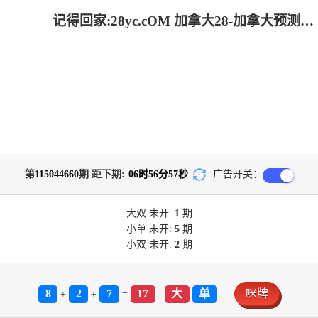
记得回家:28yc.cOM 加拿大28-加拿大预测|28在线预测咪牌查询|加拿大PC在线预测|加拿大PC结果查询_极致火热优质的PC预测网站!
第
115044660
期 距下期:
06
时
56
分
57
秒
广告开关：
大双
未开:
1
期
小单
未开:
5
期
小双
未开:
2
期
8
2
7
17
大
单
咪牌
+
+
=
-