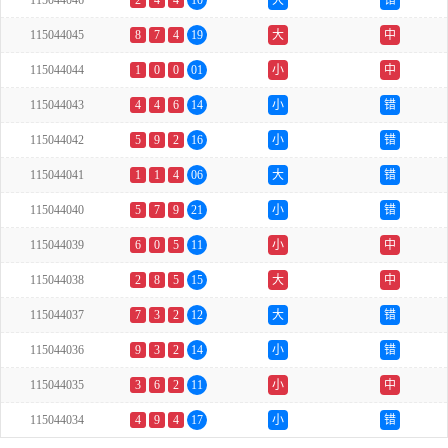
115044046
2
4
4
10
大
错
115044045
8
7
4
19
大
中
115044044
1
0
0
01
小
中
115044043
4
4
6
14
小
错
115044042
5
9
2
16
小
错
115044041
1
1
4
06
大
错
115044040
5
7
9
21
小
错
115044039
6
0
5
11
小
中
115044038
2
8
5
15
大
中
115044037
7
3
2
12
大
错
115044036
9
3
2
14
小
错
115044035
3
6
2
11
小
中
115044034
4
9
4
17
小
错