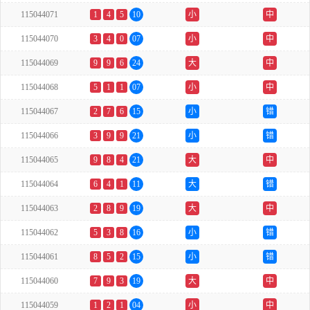
115044071
1
4
5
10
小
中
115044070
3
4
0
07
小
中
115044069
9
9
6
24
大
中
115044068
5
1
1
07
小
中
115044067
2
7
6
15
小
错
115044066
3
9
9
21
小
错
115044065
9
8
4
21
大
中
115044064
6
4
1
11
大
错
115044063
2
8
9
19
大
中
115044062
5
3
8
16
小
错
115044061
8
5
2
15
小
错
115044060
7
9
3
19
大
中
115044059
1
2
1
04
小
中