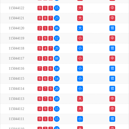
115044122
9
1
5
15
大
中
115044121
8
8
7
23
大
中
115044120
2
1
3
06
大
错
115044119
1
9
2
12
小
中
115044118
9
4
7
20
小
错
115044117
1
3
4
08
小
中
115044116
7
1
6
14
小
错
115044115
6
6
2
14
小
错
115044114
4
7
9
20
小
错
115044113
6
7
6
19
大
中
115044112
4
9
2
15
大
中
115044111
9
1
5
15
小
错