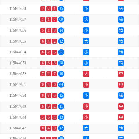
115044058
7
7
1
15
小
错
115044057
1
1
7
09
大
错
115044056
5
1
8
14
小
错
115044055
6
4
2
12
大
错
115044054
8
7
6
21
小
错
115044053
6
6
8
20
小
错
115044052
7
2
7
16
大
中
115044051
0
4
0
04
小
中
115044050
6
3
6
15
小
错
115044049
6
3
2
11
小
中
115044048
3
6
4
13
小
中
115044047
8
4
0
12
大
错