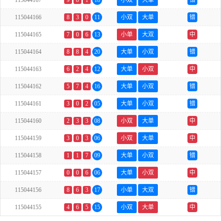
115044167
9
8
1
18
小双
大单
错
115044166
8
3
0
11
小双
大单
错
115044165
7
0
6
13
小单
大双
中
115044164
8
8
4
20
大单
小双
错
115044163
6
2
4
12
大单
小双
中
115044162
5
7
4
16
大单
小双
错
115044161
3
0
2
05
大单
小双
错
115044160
2
3
3
08
小双
大单
中
115044159
3
0
3
06
小双
大单
中
115044158
1
1
7
09
大单
小双
错
115044157
0
0
6
06
大单
小双
中
115044156
8
6
3
17
小单
大双
错
115044155
4
6
5
15
小双
大单
中