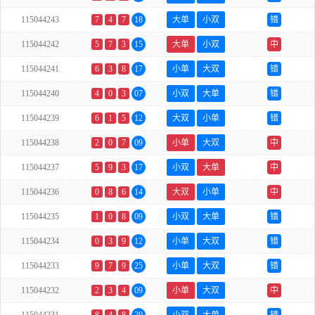
115044243
7
4
7
18
大单
小双
错
115044242
5
7
3
15
大单
小双
中
115044241
6
3
8
17
小单
大双
错
115044240
4
0
3
07
小双
大单
错
115044239
6
1
5
12
大双
小单
错
115044238
2
0
7
09
小单
大双
中
115044237
5
9
3
17
小双
大单
中
115044236
0
8
6
14
大双
小单
中
115044235
1
0
8
09
小双
大单
错
115044234
0
3
9
12
小单
大双
错
115044233
9
7
9
25
小单
大双
错
115044232
2
3
4
09
小单
大双
中