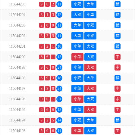
115044205
9
0
2
11
小双
大单
错
115044204
8
1
3
12
大双
小单
错
115044203
2
0
9
11
大单
小双
错
115044202
3
3
5
11
大单
小双
错
115044201
7
2
1
10
小单
大双
错
115044200
6
6
1
13
小单
大双
中
115044199
9
6
9
24
小单
大双
中
115044198
6
9
3
18
小双
大单
错
115044197
8
8
8
24
小单
大双
中
115044196
0
0
1
01
小单
大双
中
115044195
6
6
6
18
小单
大双
中
115044194
7
2
5
14
小双
大单
错
115044193
5
0
6
11
小单
大双
中