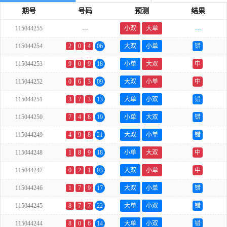
期号
号码
预测
结果
115044255
---
小双
大单
---
115044254
2
0
4
06
大双
小单
错
115044253
9
0
9
18
小单
大双
中
115044252
0
6
3
09
大双
小单
中
115044251
3
7
3
13
大单
小双
错
115044250
7
4
8
19
小单
大双
错
115044249
4
9
8
21
大双
小单
错
115044248
1
8
9
18
小单
大双
中
115044247
0
2
1
03
大双
小单
中
115044246
1
7
9
17
大双
小单
错
115044245
8
7
7
22
大单
小双
错
115044244
8
0
6
14
大单
小双
错