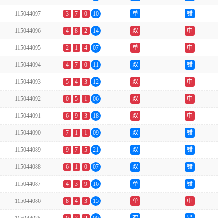
115044097
3
7
0
10
单
错
115044096
4
8
2
14
双
中
115044095
2
1
4
07
单
中
115044094
4
7
0
11
双
错
115044093
5
4
3
12
双
中
115044092
0
5
1
06
双
中
115044091
6
9
3
18
双
中
115044090
7
1
1
09
双
错
115044089
9
7
5
21
双
错
115044088
6
1
0
07
双
错
115044087
4
3
9
16
单
错
115044086
8
4
3
15
单
中