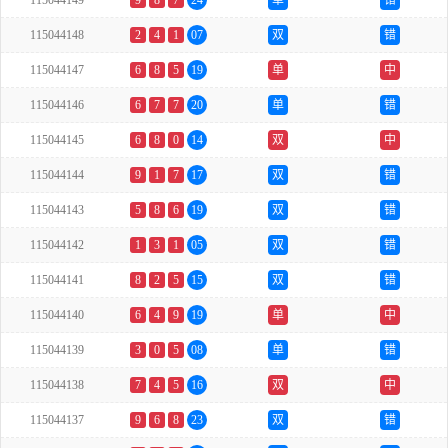
115044149
9
8
7
24
单
错
115044148
2
4
1
07
双
错
115044147
6
8
5
19
单
中
115044146
6
7
7
20
单
错
115044145
6
8
0
14
双
中
115044144
9
1
7
17
双
错
115044143
5
8
6
19
双
错
115044142
1
3
1
05
双
错
115044141
8
2
5
15
双
错
115044140
6
4
9
19
单
中
115044139
3
0
5
08
单
错
115044138
7
4
5
16
双
中
115044137
9
6
8
23
双
错