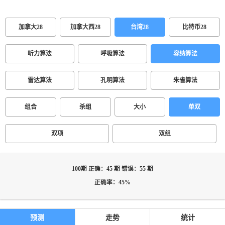
加拿大28
加拿大西28
台湾28
比特币28
听力算法
呼吸算法
容纳算法
雷达算法
孔明算法
朱雀算法
组合
杀组
大小
单双
双项
双组
100期 正确：45 期 错误：55 期
正确率：45%
预测
走势
统计