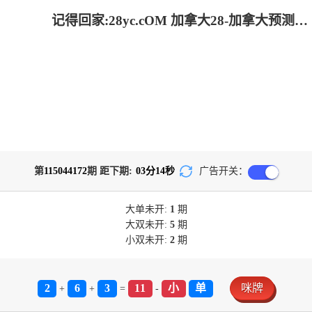
记得回家:28yc.cOM 加拿大28-加拿大预测|28在线预测咪牌查询|加拿大PC在线预测|加拿大PC结果查询_极致火热优质的PC预测网站!
第
115044172
期 距下期:
03
分
14
秒
广告开关：
大单
未开:
1
期
大双
未开:
5
期
小双
未开:
2
期
2
6
3
11
小
单
咪牌
+
+
=
-