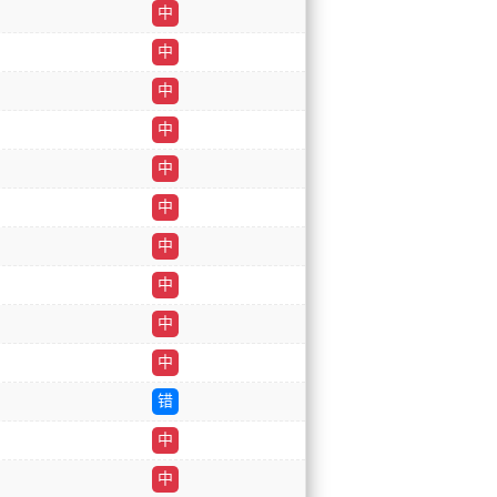
中
中
中
中
中
中
中
中
中
中
错
中
中