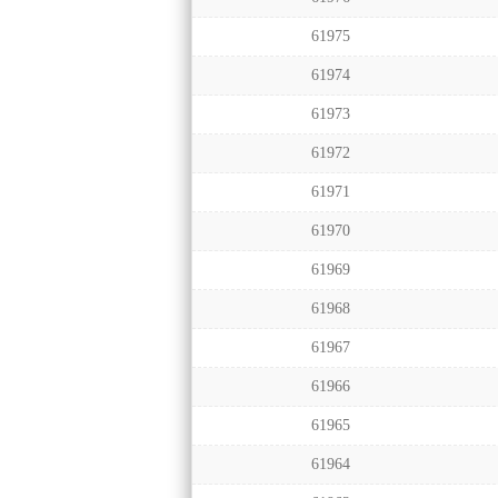
61975
61974
61973
61972
61971
61970
61969
61968
61967
61966
61965
61964