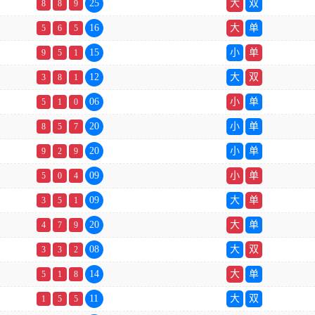
25
大
双
8
8
9
16
大
单
5
6
5
15
小
单
9
5
1
12
大
双
3
8
1
06
小
单
5
1
0
20
小
单
8
5
7
20
小
单
9
2
9
09
小
单
5
0
4
09
大
单
3
5
1
20
大
单
4
7
9
08
大
双
3
3
2
14
大
单
5
1
8
11
大
双
1
5
5