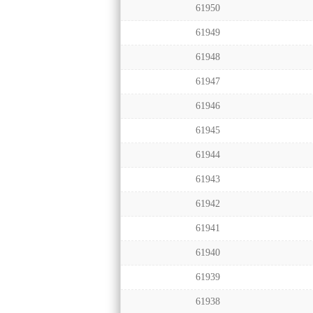
61950
61949
61948
61947
61946
61945
61944
61943
61942
61941
61940
61939
61938