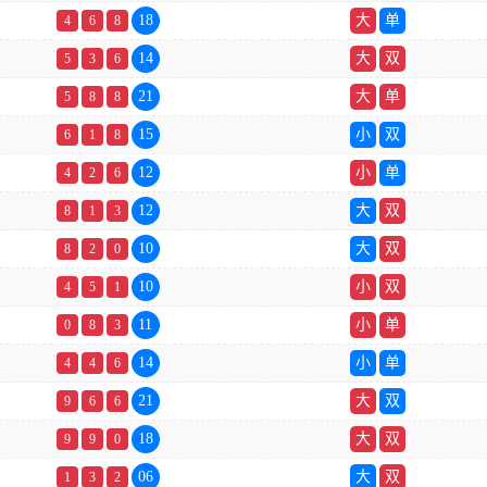
18
大
单
4
6
8
14
大
双
5
3
6
21
大
单
5
8
8
15
小
双
6
1
8
12
小
单
4
2
6
12
大
双
8
1
3
10
大
双
8
2
0
10
小
双
4
5
1
11
小
单
0
8
3
14
小
单
4
4
6
21
大
双
9
6
6
18
大
双
9
9
0
06
大
双
1
3
2