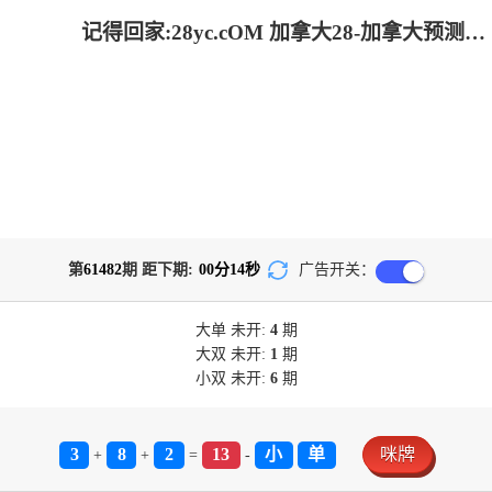
记得回家:28yc.cOM 加拿大28-加拿大预测|28在线预测咪牌查询|加拿大PC在线预测|加拿大PC结果查询_极致火热优质的PC预测网站!
第
61482
期 距下期:
00
分
14
秒
广告开关：
大单
未开:
4
期
大双
未开:
1
期
小双
未开:
6
期
3
8
2
13
小
单
咪牌
+
+
=
-