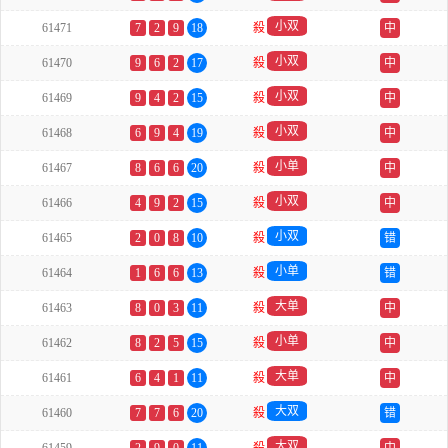
小双
61471
7
2
9
18
殺
中
小双
61470
9
6
2
17
殺
中
小双
61469
9
4
2
15
殺
中
小双
61468
6
9
4
19
殺
中
小单
61467
8
6
6
20
殺
中
小双
61466
4
9
2
15
殺
中
小双
61465
2
0
8
10
殺
错
小单
61464
1
6
6
13
殺
错
大单
61463
8
0
3
11
殺
中
小单
61462
8
2
5
15
殺
中
大单
61461
6
4
1
11
殺
中
大双
61460
7
7
6
20
殺
错
大双