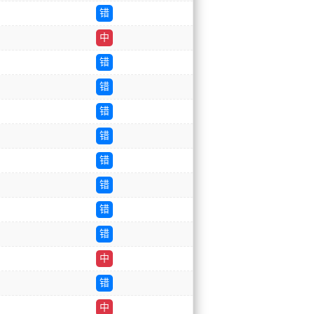
错
中
错
错
错
错
错
错
错
错
中
错
中