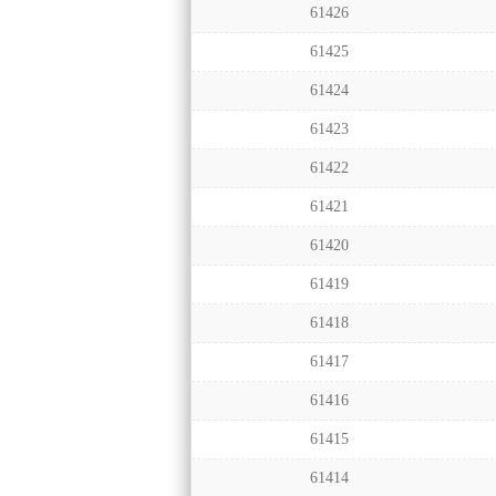
61426
61425
61424
61423
61422
61421
61420
61419
61418
61417
61416
61415
61414