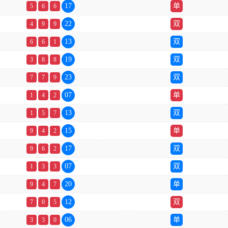
17
单
5
6
6
22
双
4
9
9
13
双
6
6
1
19
双
3
8
8
23
双
7
7
9
07
单
1
4
2
13
双
1
5
7
15
单
9
4
2
17
双
9
6
2
07
双
1
3
3
20
单
9
4
7
12
双
7
0
5
06
单
3
3
0