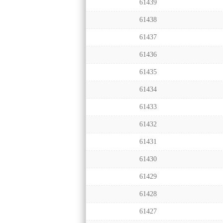
61439
61438
61437
61436
61435
61434
61433
61432
61431
61430
61429
61428
61427