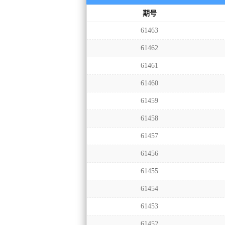
期号
61463
61462
61461
61460
61459
61458
61457
61456
61455
61454
61453
61452