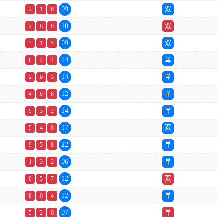
09
双
2
1
6
10
双
2
8
0
09
双
3
1
5
14
单
8
2
4
14
单
2
9
3
12
单
4
0
8
14
单
9
3
2
17
双
5
4
8
22
单
9
5
8
06
单
1
3
2
12
双
0
5
7
12
单
8
0
4
07
单
5
2
0