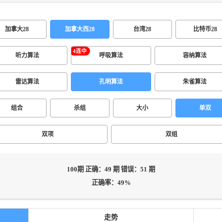
加拿大28
加拿大西28
台湾28
比特币28
听力算法
呼吸算法
容纳算法
雷达算法
孔明算法
朱雀算法
组合
杀组
大小
单双
双项
双组
100期 正确：49 期 错误：51 期
正确率：49%
走势