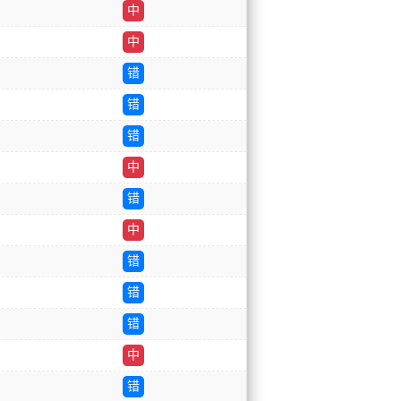
中
中
错
错
错
中
错
中
错
错
错
中
错