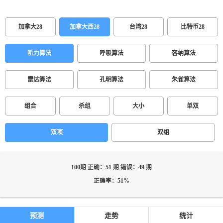
加拿大28
加拿大西28
台湾28
比特币28
听力算法
呼吸算法
容纳算法
雷达算法
孔明算法
朱雀算法
组合
杀组
大小
单双
双项
双组
100期 正确：51 期 错误：49 期
正确率：51%
预测
走势
统计