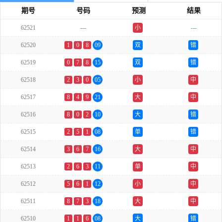
期号
号码
预测
结果
62521
---
小
---
62520
1
0
8
09
双
错
62519
0
7
8
15
双
错
62518
2
3
0
05
小
中
62517
8
4
9
21
大
中
62516
8
0
2
10
大
错
62515
2
5
1
08
单
错
62514
3
6
7
16
大
中
62513
2
6
3
11
单
中
62512
5
6
1
12
小
中
62511
8
7
3
18
大
中
62510
1
1
6
08
大
错