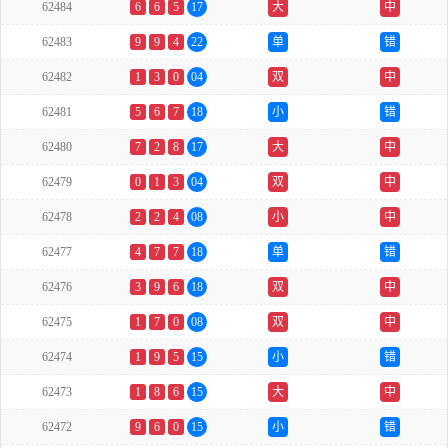
62484
6
6
5
17
大
中
62483
9
9
4
22
单
错
62482
1
3
0
04
双
中
62481
5
6
7
18
小
错
62480
7
2
8
17
大
中
62479
0
1
3
04
双
中
62478
2
2
4
08
小
中
62477
4
7
7
18
单
错
62476
3
9
6
18
双
中
62475
1
7
0
08
双
中
62474
1
9
5
15
小
错
62473
1
8
6
15
大
中
62472
9
6
0
15
小
错