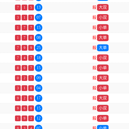
13
殺
大双
7
1
5
07
殺
小双
3
1
3
15
殺
小单
1
7
7
08
殺
大单
1
7
0
25
殺
大单
7
9
9
18
殺
小双
7
4
7
15
殺
小单
8
0
7
09
殺
大双
0
2
7
04
殺
小单
3
1
0
17
殺
大双
9
2
6
15
殺
小双
9
6
0
12
殺
小单
1
9
2
07
殺
小单
0
3
4