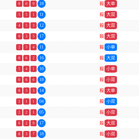
18
殺
大单
9
0
9
11
殺
大双
5
5
1
12
殺
大双
4
5
3
17
殺
大双
9
3
5
11
殺
小单
2
5
4
16
殺
大双
8
6
2
10
殺
小单
5
4
1
18
殺
小双
6
6
6
14
殺
大单
8
3
3
04
殺
小双
2
1
1
05
殺
小双
2
2
1
17
殺
大双
6
2
9
18
殺
小双
8
3
7