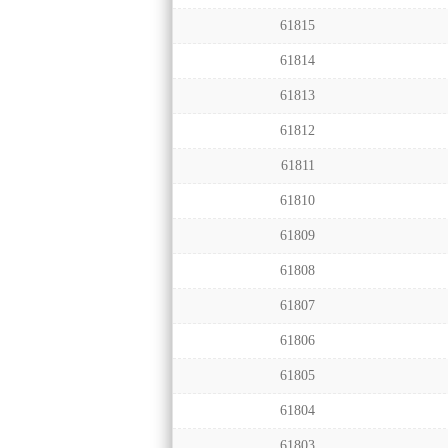
61815
61814
61813
61812
61811
61810
61809
61808
61807
61806
61805
61804
61803