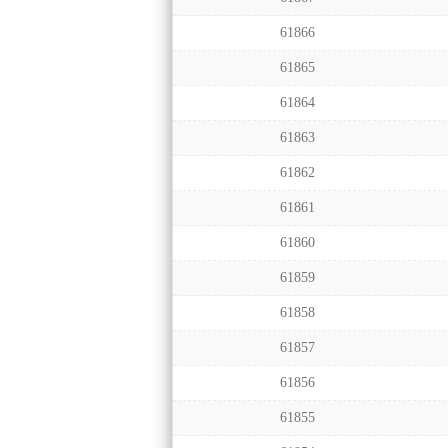
61866
61865
61864
61863
61862
61861
61860
61859
61858
61857
61856
61855