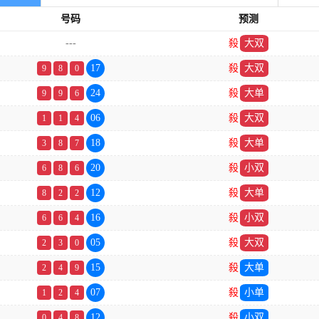
号码
预测
---
殺
大双
17
殺
大双
9
8
0
24
殺
大单
9
9
6
06
殺
大双
1
1
4
18
殺
大单
3
8
7
20
殺
小双
6
8
6
12
殺
大单
8
2
2
16
殺
小双
6
6
4
05
殺
大双
2
3
0
15
殺
大单
2
4
9
07
殺
小单
1
2
4
12
殺
小双
0
4
8