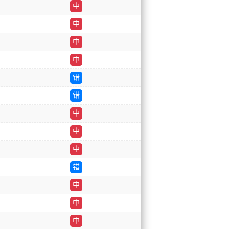
中
中
中
中
错
错
中
中
中
错
中
中
中