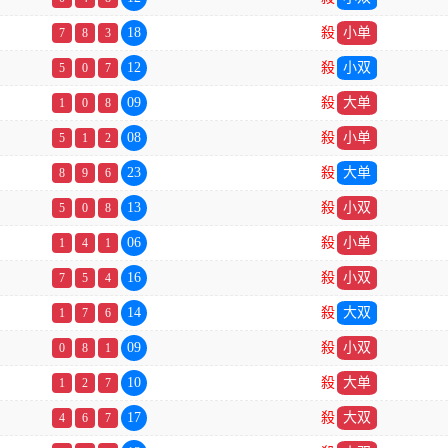
18
殺
小单
7
8
3
12
殺
小双
5
0
7
09
殺
大单
1
0
8
08
殺
小单
5
1
2
23
殺
大单
8
9
6
13
殺
小双
5
0
8
06
殺
小单
1
4
1
16
殺
小双
7
5
4
14
殺
大双
1
7
6
09
殺
小双
0
8
1
10
殺
大单
1
2
7
17
殺
大双
4
6
7