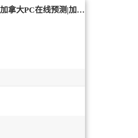
记得回家:28yc.cOM 加拿大28-加拿大预测|28在线预测咪牌查询|加拿大PC在线预测|加拿大PC结果查询_极致火热优质的PC预测网站!