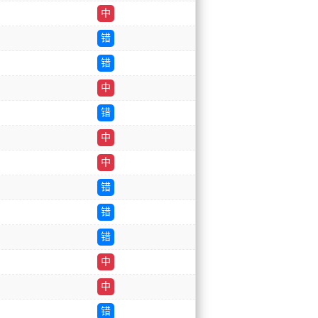
中
错
错
中
错
中
中
错
错
错
中
中
错