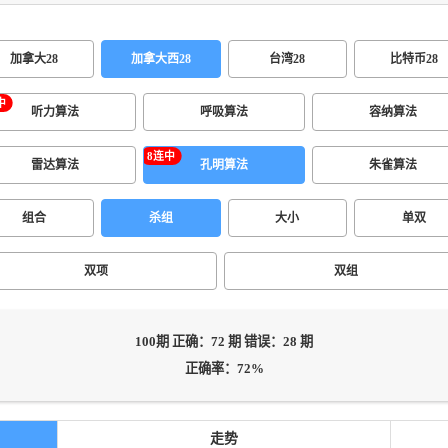
加拿大28
加拿大西28
台湾28
比特币28
听力算法
呼吸算法
容纳算法
雷达算法
孔明算法
朱雀算法
组合
杀组
大小
单双
双项
双组
100期 正确：72 期 错误：28 期
正确率：72%
走势