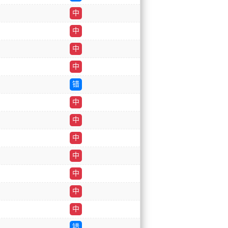
中
中
中
中
错
中
中
中
中
中
中
中
错