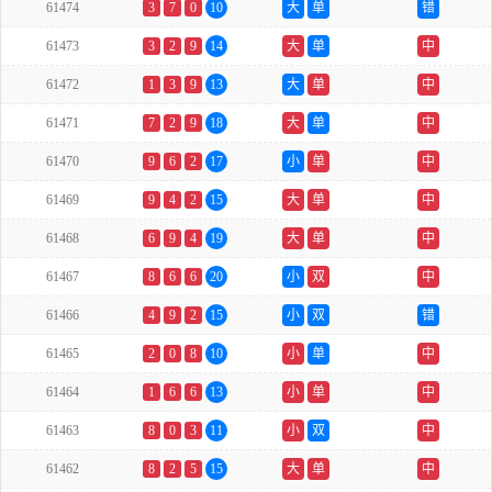
61474
3
7
0
10
大
单
错
61473
3
2
9
14
大
单
中
61472
1
3
9
13
大
单
中
61471
7
2
9
18
大
单
中
61470
9
6
2
17
小
单
中
61469
9
4
2
15
大
单
中
61468
6
9
4
19
大
单
中
61467
8
6
6
20
小
双
中
61466
4
9
2
15
小
双
错
61465
2
0
8
10
小
单
中
61464
1
6
6
13
小
单
中
61463
8
0
3
11
小
双
中
61462
8
2
5
15
大
单
中