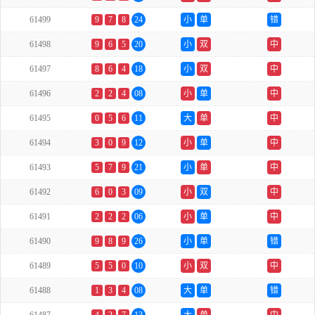
61499
9
7
8
24
小
单
错
61498
9
6
5
20
小
双
中
61497
8
6
4
18
小
双
中
61496
2
2
4
08
小
单
中
61495
0
5
6
11
大
单
中
61494
3
0
9
12
小
单
中
61493
5
7
9
21
小
单
中
61492
6
0
3
09
小
双
中
61491
2
2
2
06
小
单
中
61490
9
8
9
26
小
单
错
61489
5
5
0
10
小
双
中
61488
1
3
4
08
大
单
错