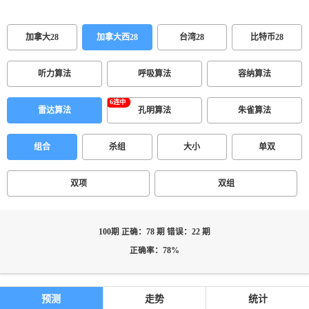
加拿大28
加拿大西28
台湾28
比特币28
听力算法
呼吸算法
容纳算法
雷达算法
孔明算法
朱雀算法
组合
杀组
大小
单双
双项
双组
100期 正确：78 期 错误：22 期
正确率：78%
预测
走势
统计