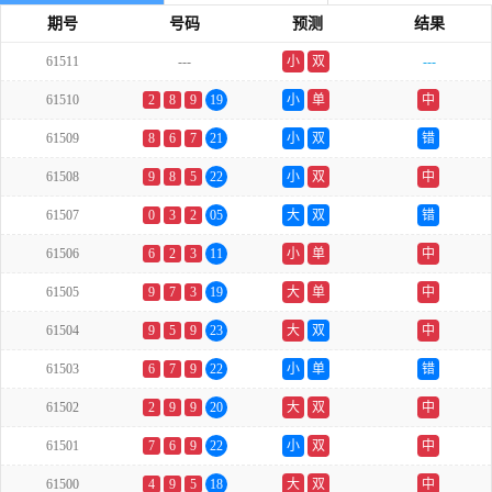
期号
号码
预测
结果
61511
---
小
双
---
61510
2
8
9
19
小
单
中
61509
8
6
7
21
小
双
错
61508
9
8
5
22
小
双
中
61507
0
3
2
05
大
双
错
61506
6
2
3
11
小
单
中
61505
9
7
3
19
大
单
中
61504
9
5
9
23
大
双
中
61503
6
7
9
22
小
单
错
61502
2
9
9
20
大
双
中
61501
7
6
9
22
小
双
中
61500
4
9
5
18
大
双
中