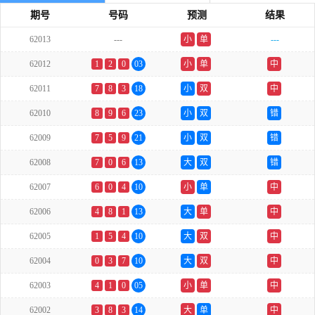
期号
号码
预测
结果
62013
---
小
单
---
62012
1
2
0
03
小
单
中
62011
7
8
3
18
小
双
中
62010
8
9
6
23
小
双
错
62009
7
5
9
21
小
双
错
62008
7
0
6
13
大
双
错
62007
6
0
4
10
小
单
中
62006
4
8
1
13
大
单
中
62005
1
5
4
10
大
双
中
62004
0
3
7
10
大
双
中
62003
4
1
0
05
小
单
中
62002
3
8
3
14
大
单
中