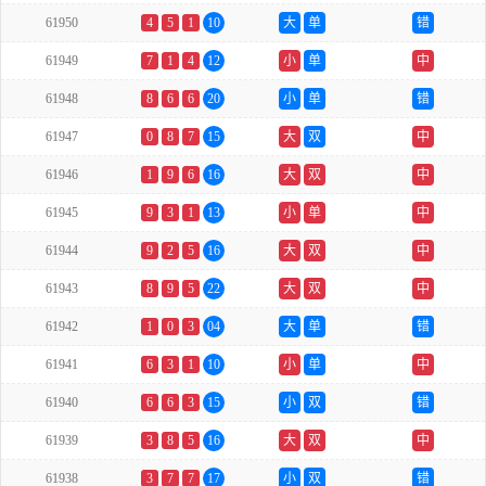
61950
4
5
1
10
大
单
错
61949
7
1
4
12
小
单
中
61948
8
6
6
20
小
单
错
61947
0
8
7
15
大
双
中
61946
1
9
6
16
大
双
中
61945
9
3
1
13
小
单
中
61944
9
2
5
16
大
双
中
61943
8
9
5
22
大
双
中
61942
1
0
3
04
大
单
错
61941
6
3
1
10
小
单
中
61940
6
6
3
15
小
双
错
61939
3
8
5
16
大
双
中
61938
3
7
7
17
小
双
错