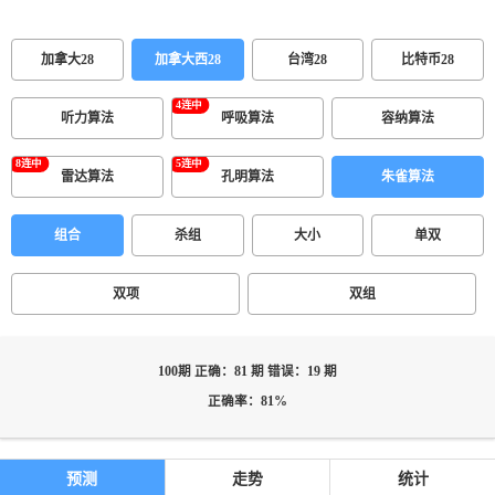
加拿大28
加拿大西28
台湾28
比特币28
听力算法
呼吸算法
容纳算法
雷达算法
孔明算法
朱雀算法
组合
杀组
大小
单双
双项
双组
100期 正确：81 期 错误：19 期
正确率：81%
预测
走势
统计