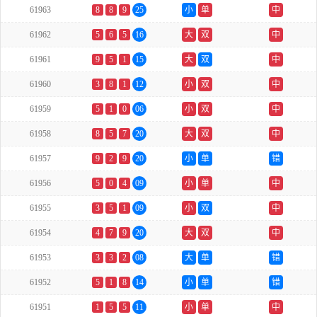
61963
8
8
9
25
小
单
中
61962
5
6
5
16
大
双
中
61961
9
5
1
15
大
双
中
61960
3
8
1
12
小
双
中
61959
5
1
0
06
小
双
中
61958
8
5
7
20
大
双
中
61957
9
2
9
20
小
单
错
61956
5
0
4
09
小
单
中
61955
3
5
1
09
小
双
中
61954
4
7
9
20
大
双
中
61953
3
3
2
08
大
单
错
61952
5
1
8
14
小
单
错
61951
1
5
5
11
小
单
中