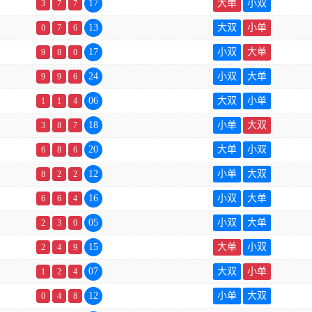
17
大单
小双
3
7
7
13
大双
小单
0
7
6
17
小双
大单
9
8
0
24
小双
大单
9
9
6
06
大双
小单
1
1
4
18
小单
大双
3
8
7
20
大单
小双
6
8
6
12
小单
大双
8
2
2
16
小双
大单
6
6
4
05
小双
大单
2
3
0
15
大单
小双
2
4
9
07
大双
小单
1
2
4
12
小单
大双
0
4
8