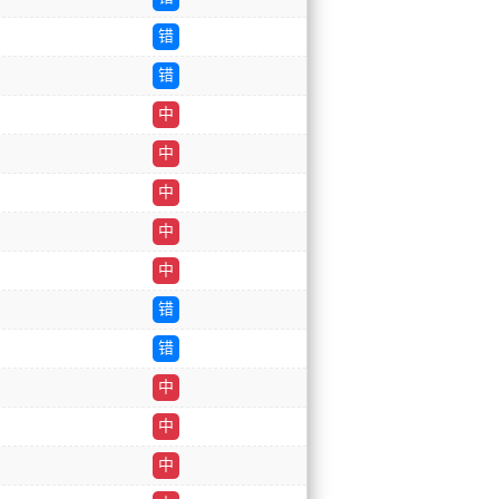
错
错
中
中
中
中
中
错
错
中
中
中