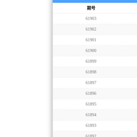
期号
61903
61902
61901
61900
61899
61898
61897
61896
61895
61894
61893
61892