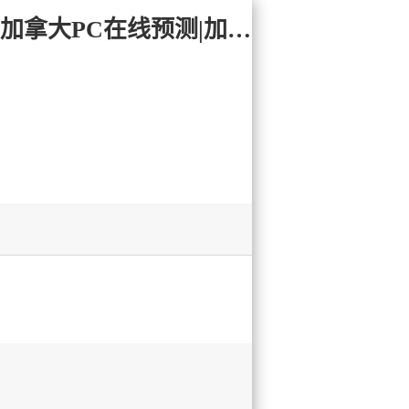
记得回家:28yc.cOM 加拿大28-加拿大预测|28在线预测咪牌查询|加拿大PC在线预测|加拿大PC结果查询_极致火热优质的PC预测网站!