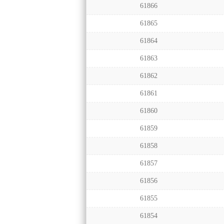
61866
61865
61864
61863
61862
61861
61860
61859
61858
61857
61856
61855
61854