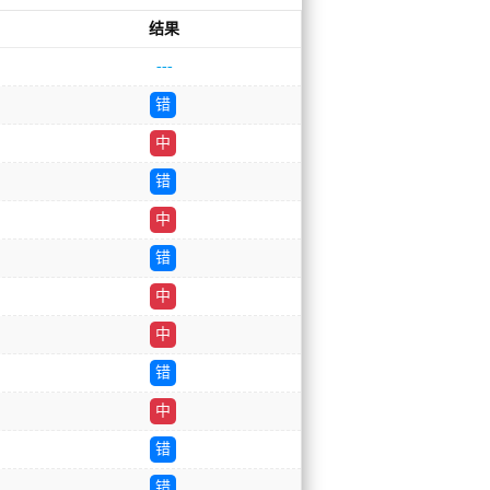
结果
---
错
中
错
中
错
中
中
错
中
错
错