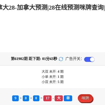
第
61902
期 距下期:
01
分
42
秒
广告开关：
大双
未开:
4
期
小单
未开:
1
期
小双
未开:
5
期
9
+
8
+
0
=
17
-
大
单
咪牌