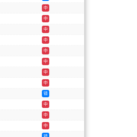
中
中
中
中
中
中
中
中
错
中
中
中
错