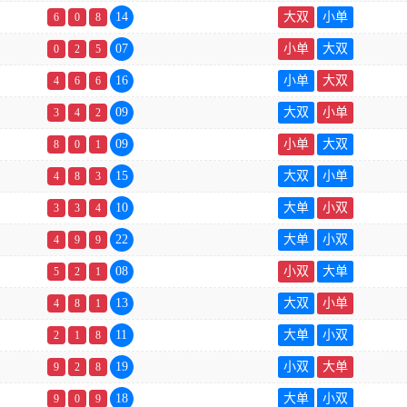
14
大双
小单
6
0
8
07
小单
大双
0
2
5
16
小单
大双
4
6
6
09
大双
小单
3
4
2
09
小单
大双
8
0
1
15
大双
小单
4
8
3
10
大单
小双
3
3
4
22
大单
小双
4
9
9
08
小双
大单
5
2
1
13
大双
小单
4
8
1
11
大单
小双
2
1
8
19
小双
大单
9
2
8
18
大单
小双
9
0
9