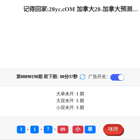
记得回家:28yc.cOM 加拿大28-加拿大预测|28在线预测咪牌查询|加拿大PC在线预测|加拿大PC结果查询_极致火热优质的PC预测网站!
第
08090198
期 距下期:
00
分
37
秒
广告开关：
大单
未开:
1
期
大双
未开:
5
期
小双
未开:
3
期
1
1
7
09
小
单
咪牌
+
+
=
-