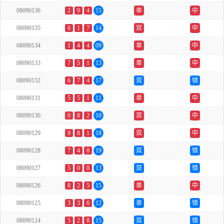
08090136
2
9
4
15
单
中
08090135
6
1
7
14
双
中
08090134
1
4
4
09
单
中
08090133
7
5
1
13
单
中
08090132
6
7
4
17
双
错
08090131
5
5
1
11
单
中
08090130
0
8
2
10
双
中
08090129
9
8
1
18
双
中
08090128
7
4
8
19
双
错
08090127
5
0
8
13
双
错
08090126
8
2
5
15
单
中
08090125
3
3
6
12
单
错
08090124
5
2
8
15
双
错