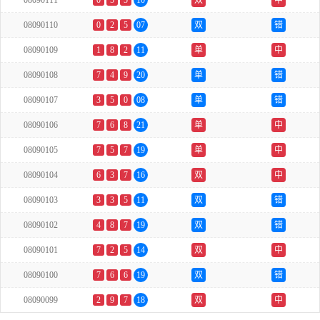
08090111
0
5
5
10
双
中
08090110
0
2
5
07
双
错
08090109
1
8
2
11
单
中
08090108
7
4
9
20
单
错
08090107
3
5
0
08
单
错
08090106
7
6
8
21
单
中
08090105
7
5
7
19
单
中
08090104
6
3
7
16
双
中
08090103
3
3
5
11
双
错
08090102
4
8
7
19
双
错
08090101
7
2
5
14
双
中
08090100
7
6
6
19
双
错
08090099
2
9
7
18
双
中