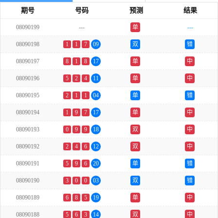
期号
号码
预测
结果
08090199
---
单
---
08090198
1
1
7
09
双
错
08090197
8
1
8
17
单
中
08090196
5
2
4
11
单
中
08090195
2
1
1
04
单
错
08090194
1
9
7
17
单
中
08090193
0
9
9
18
双
中
08090192
2
4
6
12
双
中
08090191
5
9
6
20
单
错
08090190
3
0
0
03
双
错
08090189
6
8
5
19
单
中
08090188
5
6
3
14
双
中