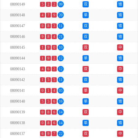
08090149
5
2
2
09
双
错
08090148
4
7
9
20
单
错
08090147
0
8
3
11
双
错
08090146
9
8
4
21
双
错
08090145
1
9
0
10
双
中
08090144
1
9
2
12
单
错
08090143
4
6
2
12
双
中
08090142
1
5
5
11
双
错
08090141
0
1
4
05
单
中
08090140
5
5
6
16
单
错
08090139
0
8
6
14
双
中
08090138
0
8
6
14
单
错
08090137
6
9
7
22
双
中