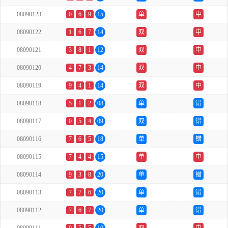
08090123
0
6
9
15
单
中
08090122
1
6
7
14
双
中
08090121
3
8
1
12
双
中
08090120
4
7
3
14
双
中
08090119
9
4
1
14
双
中
08090118
5
1
2
08
单
错
08090117
0
5
4
09
双
错
08090116
7
6
5
18
单
错
08090115
7
4
4
15
单
中
08090114
9
3
8
20
单
错
08090113
7
7
6
20
单
错
08090112
7
6
7
20
单
错