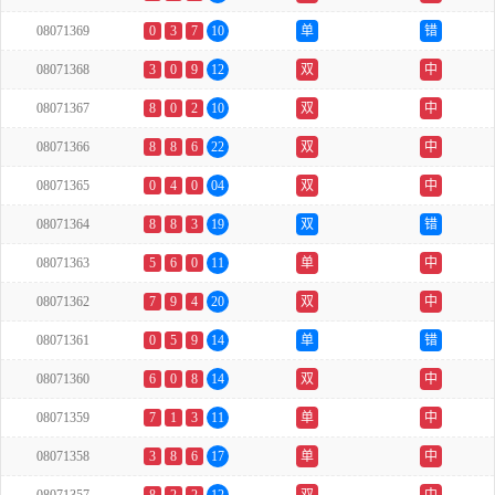
08071369
0
3
7
10
单
错
08071368
3
0
9
12
双
中
08071367
8
0
2
10
双
中
08071366
8
8
6
22
双
中
08071365
0
4
0
04
双
中
08071364
8
8
3
19
双
错
08071363
5
6
0
11
单
中
08071362
7
9
4
20
双
中
08071361
0
5
9
14
单
错
08071360
6
0
8
14
双
中
08071359
7
1
3
11
单
中
08071358
3
8
6
17
单
中