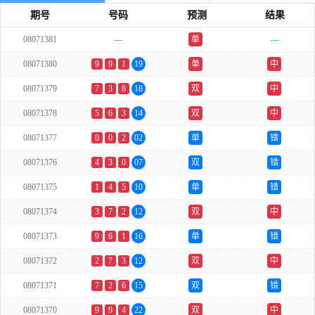
期号
号码
预测
结果
08071381
---
单
---
08071380
9
9
1
19
单
中
08071379
7
3
8
18
双
中
08071378
5
6
3
14
双
中
08071377
0
0
2
02
单
错
08071376
4
3
0
07
双
错
08071375
1
4
5
10
单
错
08071374
3
7
2
12
双
中
08071373
9
6
1
16
单
错
08071372
2
7
3
12
双
中
08071371
7
2
6
15
双
错
08071370
9
9
4
22
双
中