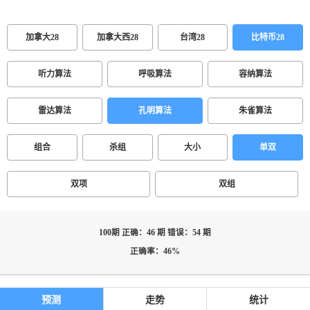
加拿大28
加拿大西28
台湾28
比特币28
听力算法
呼吸算法
容纳算法
雷达算法
孔明算法
朱雀算法
组合
杀组
大小
单双
双项
双组
100期 正确：46 期 错误：54 期
正确率：46%
预测
走势
统计