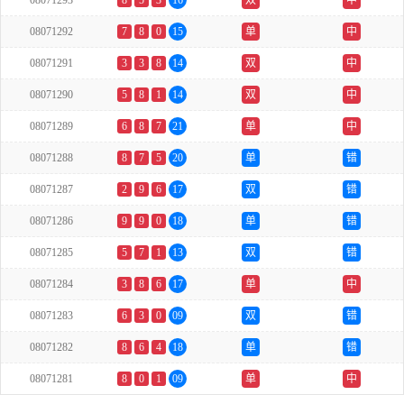
08071293
8
5
3
16
双
中
08071292
7
8
0
15
单
中
08071291
3
3
8
14
双
中
08071290
5
8
1
14
双
中
08071289
6
8
7
21
单
中
08071288
8
7
5
20
单
错
08071287
2
9
6
17
双
错
08071286
9
9
0
18
单
错
08071285
5
7
1
13
双
错
08071284
3
8
6
17
单
中
08071283
6
3
0
09
双
错
08071282
8
6
4
18
单
错
08071281
8
0
1
09
单
中