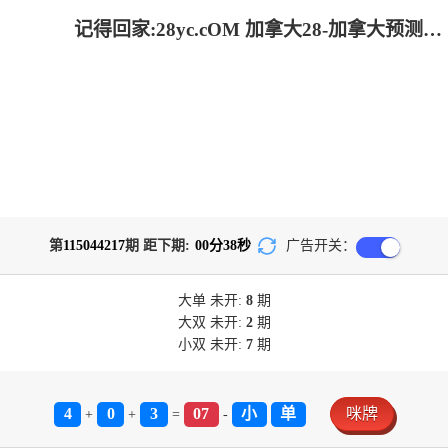
记得回家:28yc.cOM 加拿大28-加拿大预测|28在线预测咪牌查询|加拿大PC在线预测|加拿大PC结果查询_极致火热优质的PC预测网站!
第
115044217
期 距下期:
00
分
38
秒
广告开关：
大单
未开:
8
期
大双
未开:
2
期
小双
未开:
7
期
4
0
3
07
小
单
咪牌
+
+
=
-