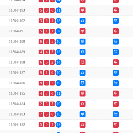
115044194
7
2
5
14
双
中
115044193
5
0
6
11
单
中
115044192
3
6
4
13
双
错
115044191
5
1
1
07
单
中
115044190
6
5
5
16
单
错
115044189
4
4
5
13
双
错
115044188
6
6
2
14
双
中
115044187
9
1
9
19
双
错
115044186
9
5
5
19
双
错
115044185
4
7
0
11
单
中
115044184
2
3
5
10
双
中
115044183
7
5
6
18
单
错
115044182
5
9
4
18
双
中