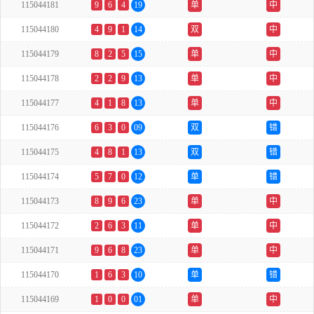
115044181
9
6
4
19
单
中
115044180
4
9
1
14
双
中
115044179
8
2
5
15
单
中
115044178
2
2
9
13
单
中
115044177
4
1
8
13
单
中
115044176
6
3
0
09
双
错
115044175
4
8
1
13
双
错
115044174
5
7
0
12
单
错
115044173
8
9
6
23
单
中
115044172
2
6
3
11
单
中
115044171
9
6
8
23
单
中
115044170
1
6
3
10
单
错
115044169
1
0
0
01
单
中