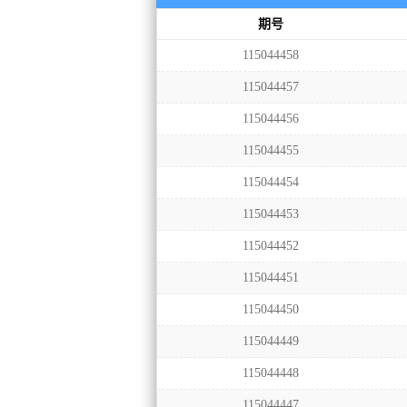
期号
115044458
115044457
115044456
115044455
115044454
115044453
115044452
115044451
115044450
115044449
115044448
115044447