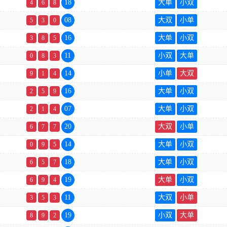
18
大单
小双
4
6
8
08
大双
小单
5
3
0
16
大单
小双
3
8
5
11
小双
大单
0
8
3
14
小单
大双
9
1
4
16
大单
小双
2
5
9
07
大单
小双
2
1
4
20
大双
小单
6
7
7
14
大单
小双
0
9
5
18
大单
小双
6
5
7
19
大单
小双
6
9
4
11
大双
小单
3
5
3
19
小双
大单
8
9
2