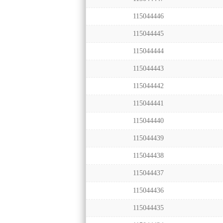
115044446
115044445
115044444
115044443
115044442
115044441
115044440
115044439
115044438
115044437
115044436
115044435