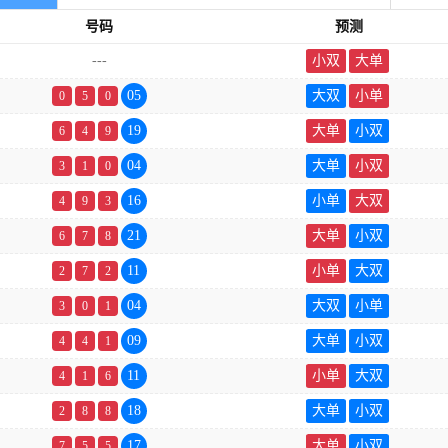
号码
预测
---
小双
大单
05
大双
小单
0
5
0
19
大单
小双
6
4
9
04
大单
小双
3
1
0
16
小单
大双
4
9
3
21
大单
小双
6
7
8
11
小单
大双
2
7
2
04
大双
小单
3
0
1
09
大单
小双
4
4
1
11
小单
大双
4
1
6
18
大单
小双
2
8
8
17
大单
小双
7
5
5