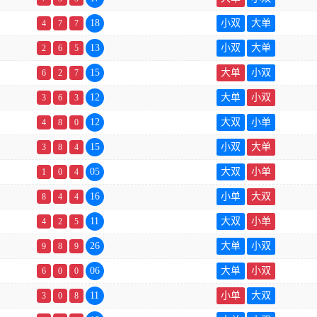
18
小双
大单
4
7
7
13
小双
大单
2
6
5
15
大单
小双
6
2
7
12
大单
小双
3
6
3
12
大双
小单
4
8
0
15
小双
大单
3
8
4
05
大双
小单
1
0
4
16
小单
大双
8
4
4
11
大双
小单
4
2
5
26
大单
小双
9
8
9
06
大单
小双
6
0
0
11
小单
大双
3
0
8