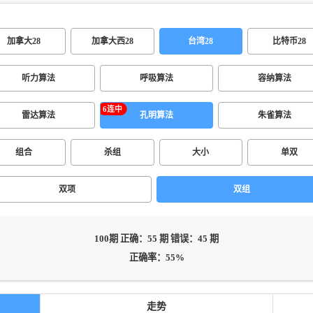
加拿大28
加拿大西28
台湾28
比特币28
听力算法
呼吸算法
容纳算法
雷达算法
孔明算法
朱雀算法
组合
杀组
大小
单双
双项
双组
100期 正确：55 期 错误：45 期
正确率：55%
走势