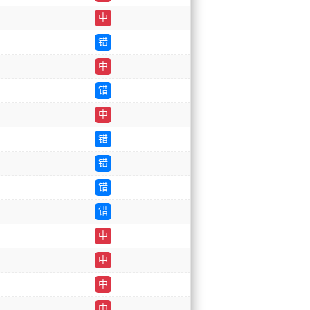
中
错
中
错
中
错
错
错
错
中
中
中
中