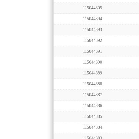
115044395
115044394
115044393
115044392
115044391
115044390
115044389
115044388
115044387
115044386
115044385
115044384
115044383