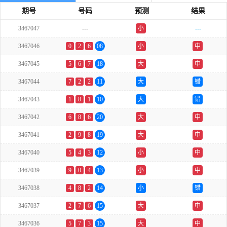
期号
号码
预测
结果
3467047
---
小
---
双
3467046
0
2
6
08
小
中
3467045
5
6
7
18
大
中
3467044
7
2
2
11
大
错
3467043
1
8
1
10
大
错
3467042
6
8
6
20
大
中
3467041
2
9
8
19
大
中
3467040
5
4
3
12
小
中
3467039
9
0
4
13
小
中
3467038
4
8
2
14
小
错
3467037
2
7
6
15
大
中
3467036
5
7
3
15
大
中