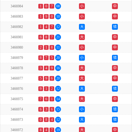
3466984
1
0
7
08
小
中
3466983
1
9
0
10
小
中
3466982
1
4
7
12
大
错
3466981
6
8
7
21
大
中
3466980
2
1
8
11
小
中
3466979
8
7
5
20
小
错
3466978
3
4
9
16
大
中
3466977
5
9
6
20
大
中
3466976
9
1
2
12
大
错
3466975
7
6
1
14
大
中
3466974
6
3
6
15
小
错
3466973
0
8
4
12
大
错
3466972
8
4
7
19
大
中