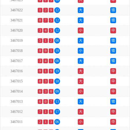
3467023
9
2
5
16
大
中
3467022
1
2
9
12
大
错
3467021
0
7
5
12
大
错
3467020
3
4
5
12
小
中
3467019
5
1
2
08
大
错
3467018
9
9
1
19
小
错
3467017
3
4
1
08
大
错
3467016
9
1
9
19
大
中
3467015
8
3
7
18
大
中
3467014
6
3
0
09
小
中
3467013
6
0
7
13
大
错
3467012
7
1
9
17
大
中
3467011
2
1
3
06
小
中