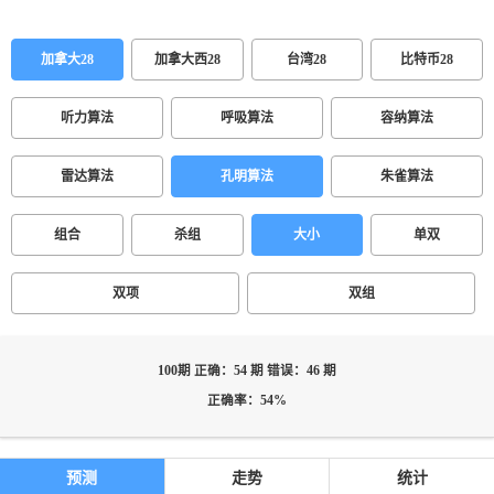
加拿大28
加拿大西28
台湾28
比特币28
听力算法
呼吸算法
容纳算法
雷达算法
孔明算法
朱雀算法
组合
杀组
大小
单双
双项
双组
100期 正确：54 期 错误：46 期
正确率：54%
预测
走势
统计