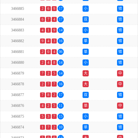
3466885
2
6
9
17
小
错
3466884
6
7
4
17
双
错
3466883
4
1
9
14
小
错
3466882
9
4
3
16
单
错
3466881
2
0
4
06
单
错
3466880
2
4
8
14
小
错
3466879
7
2
5
14
大
中
3466878
2
7
7
16
大
中
3466877
7
8
2
17
双
错
3466876
4
2
5
11
单
中
3466875
5
3
7
15
小
错
3466874
1
7
2
10
单
错