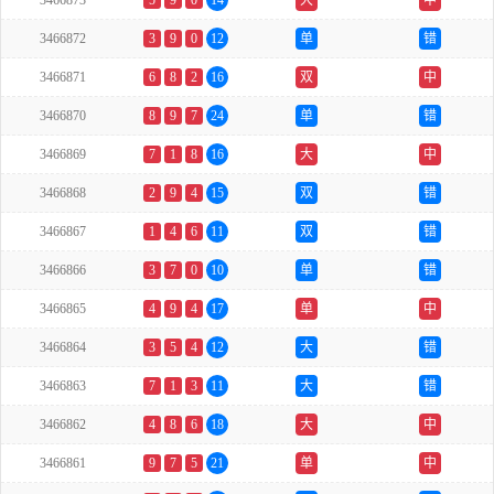
3466873
5
9
0
14
大
中
3466872
3
9
0
12
单
错
3466871
6
8
2
16
双
中
3466870
8
9
7
24
单
错
3466869
7
1
8
16
大
中
3466868
2
9
4
15
双
错
3466867
1
4
6
11
双
错
3466866
3
7
0
10
单
错
3466865
4
9
4
17
单
中
3466864
3
5
4
12
大
错
3466863
7
1
3
11
大
错
3466862
4
8
6
18
大
中
3466861
9
7
5
21
单
中