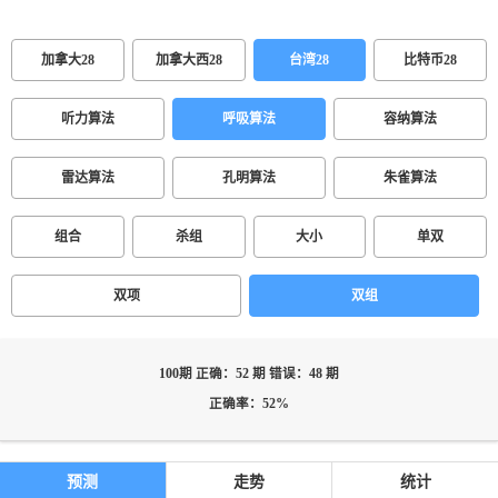
加拿大28
加拿大西28
台湾28
比特币28
听力算法
呼吸算法
容纳算法
雷达算法
孔明算法
朱雀算法
组合
杀组
大小
单双
双项
双组
100期 正确：52 期 错误：48 期
正确率：52%
预测
走势
统计