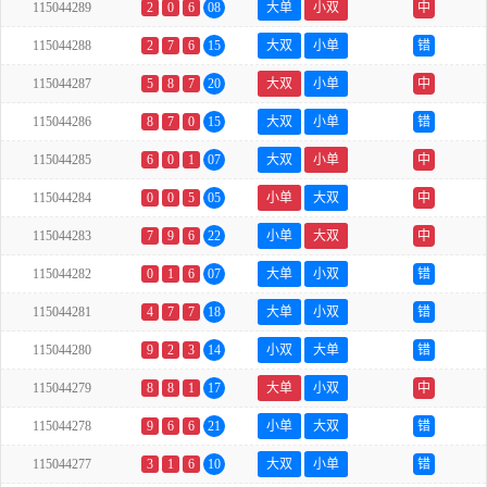
115044289
2
0
6
08
大单
小双
中
115044288
2
7
6
15
大双
小单
错
115044287
5
8
7
20
大双
小单
中
115044286
8
7
0
15
大双
小单
错
115044285
6
0
1
07
大双
小单
中
115044284
0
0
5
05
小单
大双
中
115044283
7
9
6
22
小单
大双
中
115044282
0
1
6
07
大单
小双
错
115044281
4
7
7
18
大单
小双
错
115044280
9
2
3
14
小双
大单
错
115044279
8
8
1
17
大单
小双
中
115044278
9
6
6
21
小单
大双
错
115044277
3
1
6
10
大双
小单
错