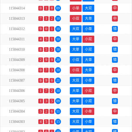
115044314
0
1
8
09
小单
大双
中
115044313
7
1
2
10
小双
大单
中
115044312
9
0
1
10
大双
小单
错
115044311
4
5
1
10
大单
小双
中
115044310
8
5
5
18
大单
小双
错
115044309
2
9
9
20
小双
大单
错
115044308
0
7
3
10
小双
大单
中
115044307
6
9
6
21
大双
小单
错
115044306
1
7
2
10
大单
小双
中
115044305
1
3
5
09
大单
小双
错
115044304
3
2
6
11
大双
小单
中
115044303
4
5
6
15
大双
小单
错