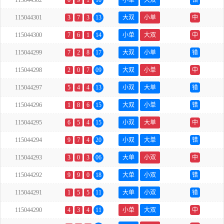
115044302
0
9
1
10
小单
大双
错
115044301
3
7
3
13
大双
小单
中
115044300
7
6
1
14
小单
大双
中
115044299
7
2
8
17
大双
小单
错
115044298
2
0
7
09
大双
小单
中
115044297
5
4
4
13
小双
大单
错
115044296
1
8
6
15
大双
小单
错
115044295
6
5
4
15
小双
大单
中
115044294
9
7
4
20
小双
大单
错
115044293
3
0
3
06
大单
小双
中
115044292
9
9
0
18
大单
小双
错
115044291
1
5
5
11
大单
小双
错
115044290
4
3
4
11
小单
大双
中