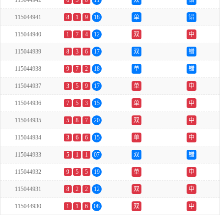
115044942
6
5
0
11
双
错
115044941
8
1
9
18
单
错
115044940
1
7
4
12
双
中
115044939
8
3
6
17
双
错
115044938
9
7
2
18
单
错
115044937
3
5
9
17
单
中
115044936
7
5
3
15
单
中
115044935
5
8
7
20
双
中
115044934
3
6
6
15
单
中
115044933
5
1
1
07
双
错
115044932
9
5
5
19
单
中
115044931
8
2
2
12
双
中
115044930
1
1
6
08
双
中