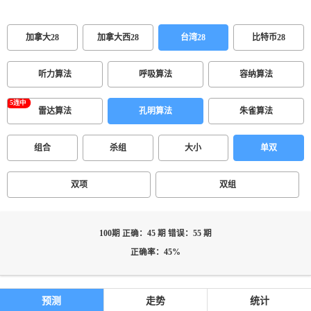
加拿大28
加拿大西28
台湾28
比特币28
听力算法
呼吸算法
容纳算法
雷达算法
孔明算法
朱雀算法
组合
杀组
大小
单双
双项
双组
100期 正确：45 期 错误：55 期
正确率：45%
预测
走势
统计