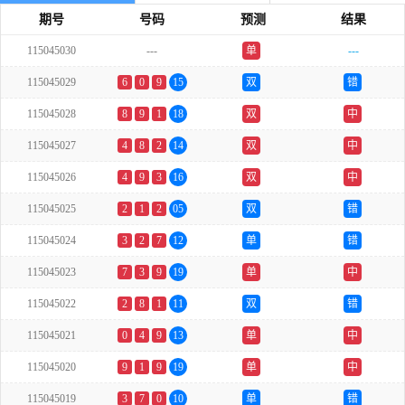
期号
号码
预测
结果
115045030
---
单
---
115045029
6
0
9
15
双
错
115045028
8
9
1
18
双
中
115045027
4
8
2
14
双
中
115045026
4
9
3
16
双
中
115045025
2
1
2
05
双
错
115045024
3
2
7
12
单
错
115045023
7
3
9
19
单
中
115045022
2
8
1
11
双
错
115045021
0
4
9
13
单
中
115045020
9
1
9
19
单
中
115045019
3
7
0
10
单
错