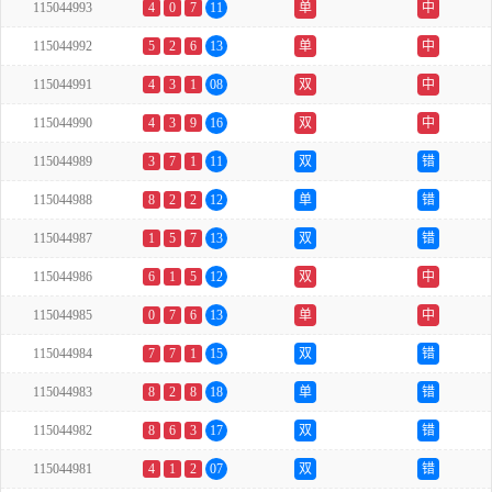
115044993
4
0
7
11
单
中
115044992
5
2
6
13
单
中
115044991
4
3
1
08
双
中
115044990
4
3
9
16
双
中
115044989
3
7
1
11
双
错
115044988
8
2
2
12
单
错
115044987
1
5
7
13
双
错
115044986
6
1
5
12
双
中
115044985
0
7
6
13
单
中
115044984
7
7
1
15
双
错
115044983
8
2
8
18
单
错
115044982
8
6
3
17
双
错
115044981
4
1
2
07
双
错