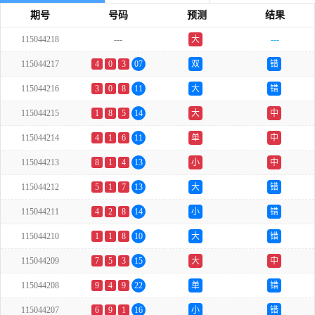
期号
号码
预测
结果
115044218
---
大
---
115044217
4
0
3
07
双
错
115044216
3
0
8
11
大
错
115044215
1
8
5
14
大
中
115044214
4
1
6
11
单
中
115044213
8
1
4
13
小
中
115044212
5
1
7
13
大
错
115044211
4
2
8
14
小
错
115044210
1
1
8
10
大
错
115044209
7
5
3
15
大
中
115044208
9
4
9
22
单
错
115044207
6
9
1
16
小
错