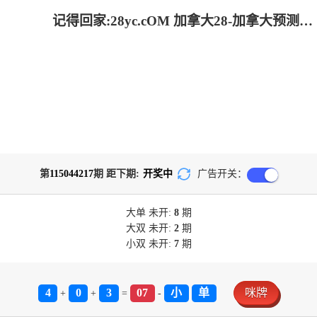
记得回家:28yc.cOM 加拿大28-加拿大预测|28在线预测咪牌查询|加拿大PC在线预测|加拿大PC结果查询_极致火热优质的PC预测网站!
第
115044217
期 距下期:
开奖中
广告开关：
大单
未开:
8
期
大双
未开:
2
期
小双
未开:
7
期
4
0
3
07
小
单
咪牌
+
+
=
-