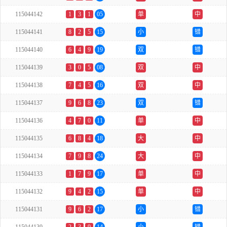
115044142
1
3
1
05
单
中
115044141
8
2
5
15
小
错
115044140
6
4
9
19
双
错
115044139
3
0
5
08
双
中
115044138
7
4
5
16
双
中
115044137
9
6
8
23
双
错
115044136
4
7
0
11
单
中
115044135
6
8
4
18
大
中
115044134
7
9
8
24
大
中
115044133
1
7
9
17
单
中
115044132
9
4
2
15
单
中
115044131
9
6
2
17
小
错