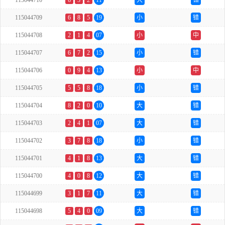
115044710
6
3
2
11
大
错
115044709
6
8
5
19
小
错
115044708
2
1
4
07
小
中
115044707
6
7
2
15
小
错
115044706
0
9
4
13
小
中
115044705
5
5
8
18
小
错
115044704
8
2
0
10
大
错
115044703
2
4
1
07
大
错
115044702
3
7
8
18
小
错
115044701
4
1
8
13
大
错
115044700
4
0
8
12
大
错
115044699
3
1
7
11
大
错
115044698
5
4
0
09
大
错