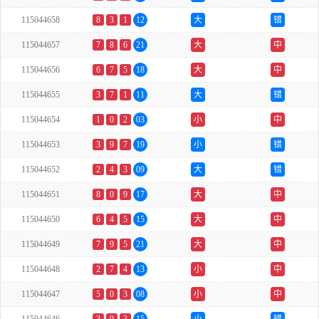
115044658
8
3
1
12
大
错
115044657
7
8
6
21
大
中
115044656
6
7
5
18
大
中
115044655
3
7
1
11
大
错
115044654
1
0
2
03
小
中
115044653
3
9
7
19
小
错
115044652
2
4
3
09
大
错
115044651
8
0
9
17
大
中
115044650
6
4
5
15
大
中
115044649
7
9
5
21
大
中
115044648
2
7
4
13
小
中
115044647
5
0
3
08
小
中