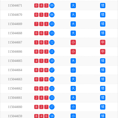
115044671
0
4
5
09
大
错
115044670
0
5
1
06
大
错
115044669
7
5
1
13
大
错
115044668
0
6
7
13
大
错
115044667
1
6
5
12
小
中
115044666
8
0
3
11
小
中
115044665
4
5
1
10
大
错
115044664
8
9
0
17
小
错
115044663
0
7
0
07
大
错
115044662
0
4
8
12
大
错
115044661
2
4
7
13
大
错
115044660
8
2
7
17
小
错
115044659
8
4
6
18
小
错