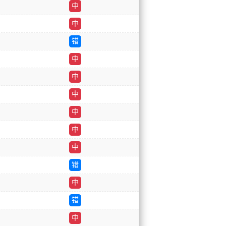
中
中
错
中
中
中
中
中
中
错
中
错
中