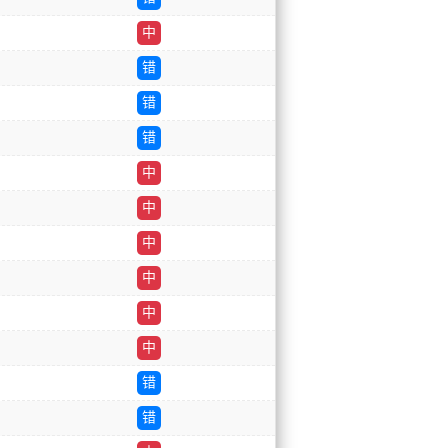
中
错
错
错
中
中
中
中
中
中
错
错