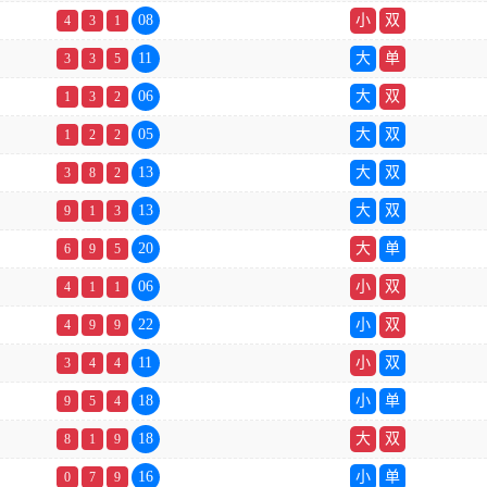
08
小
双
4
3
1
11
大
单
3
3
5
06
大
双
1
3
2
05
大
双
1
2
2
13
大
双
3
8
2
13
大
双
9
1
3
20
大
单
6
9
5
06
小
双
4
1
1
22
小
双
4
9
9
11
小
双
3
4
4
18
小
单
9
5
4
18
大
双
8
1
9
16
小
单
0
7
9