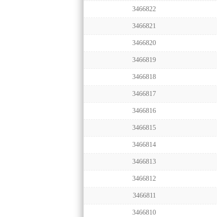
3466822
3466821
3466820
3466819
3466818
3466817
3466816
3466815
3466814
3466813
3466812
3466811
3466810