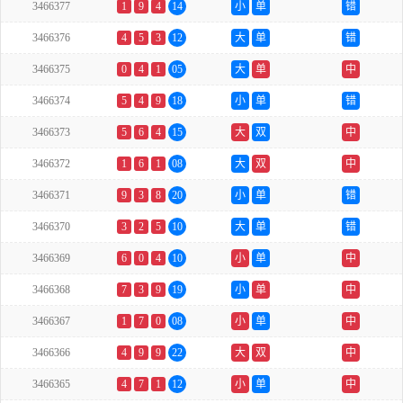
3466377
1
9
4
14
小
单
错
3466376
4
5
3
12
大
单
错
3466375
0
4
1
05
大
单
中
3466374
5
4
9
18
小
单
错
3466373
5
6
4
15
大
双
中
3466372
1
6
1
08
大
双
中
3466371
9
3
8
20
小
单
错
3466370
3
2
5
10
大
单
错
3466369
6
0
4
10
小
单
中
3466368
7
3
9
19
小
单
中
3466367
1
7
0
08
小
单
中
3466366
4
9
9
22
大
双
中
3466365
4
7
1
12
小
单
中