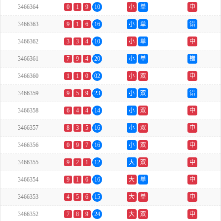
3466364
0
1
9
10
小
单
中
3466363
9
1
6
16
小
单
错
3466362
3
3
4
10
小
单
中
3466361
7
9
4
20
小
单
错
3466360
1
1
0
02
小
双
中
3466359
9
5
9
23
小
双
错
3466358
6
4
4
14
小
双
中
3466357
8
3
5
16
小
双
中
3466356
0
9
7
16
小
双
中
3466355
9
2
1
12
大
双
中
3466354
9
1
6
16
大
单
中
3466353
4
5
6
15
大
单
中
3466352
7
8
9
24
大
双
中