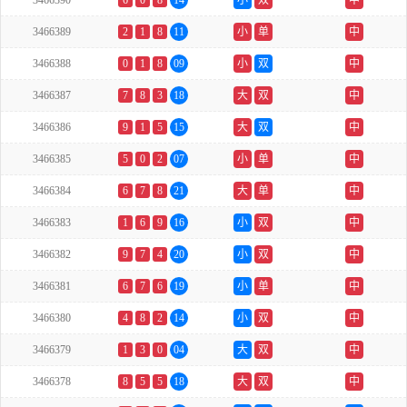
3466390
6
0
8
14
小
双
中
3466389
2
1
8
11
小
单
中
3466388
0
1
8
09
小
双
中
3466387
7
8
3
18
大
双
中
3466386
9
1
5
15
大
双
中
3466385
5
0
2
07
小
单
中
3466384
6
7
8
21
大
单
中
3466383
1
6
9
16
小
双
中
3466382
9
7
4
20
小
双
中
3466381
6
7
6
19
小
单
中
3466380
4
8
2
14
小
双
中
3466379
1
3
0
04
大
双
中
3466378
8
5
5
18
大
双
中