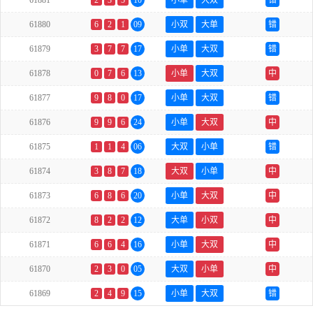
61881
2
3
5
10
小单
大双
错
61880
6
2
1
09
小双
大单
错
61879
3
7
7
17
小单
大双
错
61878
0
7
6
13
小单
大双
中
61877
9
8
0
17
小单
大双
错
61876
9
9
6
24
小单
大双
中
61875
1
1
4
06
大双
小单
错
61874
3
8
7
18
大双
小单
中
61873
6
8
6
20
小单
大双
中
61872
8
2
2
12
大单
小双
中
61871
6
6
4
16
小单
大双
中
61870
2
3
0
05
大双
小单
中
61869
2
4
9
15
小单
大双
错