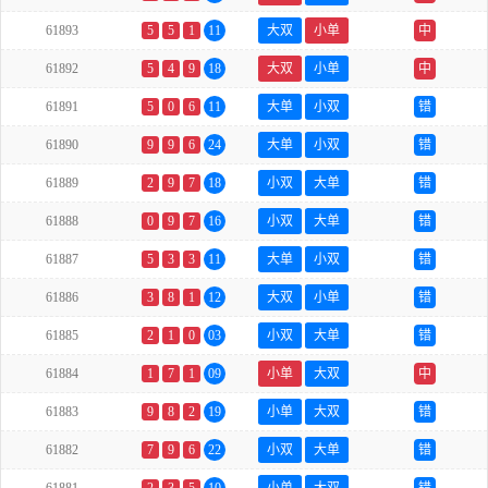
61893
5
5
1
11
大双
小单
中
61892
5
4
9
18
大双
小单
中
61891
5
0
6
11
大单
小双
错
61890
9
9
6
24
大单
小双
错
61889
2
9
7
18
小双
大单
错
61888
0
9
7
16
小双
大单
错
61887
5
3
3
11
大单
小双
错
61886
3
8
1
12
大双
小单
错
61885
2
1
0
03
小双
大单
错
61884
1
7
1
09
小单
大双
中
61883
9
8
2
19
小单
大双
错
61882
7
9
6
22
小双
大单
错