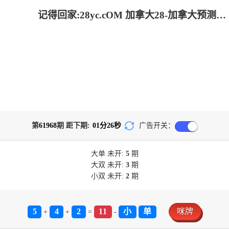
记得回家:28yc.cOM 加拿大28-加拿大预测|28在线预测咪牌查询|加拿大PC在线预测|加拿大PC结果查询_极致火热优质的PC预测网站!
第
61968
期 距下期:
01
分
26
秒
广告开关：
大单
未开:
5
期
大双
未开:
3
期
小双
未开:
2
期
5
4
2
11
小
单
咪牌
+
+
=
-