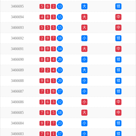
3466695
5
6
2
13
大
错
3466694
4
8
3
15
大
中
3466693
5
5
5
15
大
中
3466692
2
9
7
18
小
错
3466691
0
9
5
14
大
中
3466690
8
8
4
20
小
错
3466689
7
2
4
13
大
错
3466688
9
6
5
20
小
错
3466687
7
1
9
17
小
错
3466686
3
6
3
12
小
中
3466685
7
6
5
18
大
中
3466684
9
7
7
23
小
错
3466683
7
9
1
17
小
错