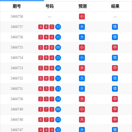
期号
号码
预测
结果
3466758
---
小
---
单
3466757
4
4
5
13
大
错
3466756
3
4
4
11
大
错
3466755
5
4
0
09
小
中
3466754
2
9
4
15
小
错
3466753
2
6
8
16
大
中
3466752
8
0
3
11
大
错
3466751
6
5
2
13
大
错
3466750
2
5
7
14
大
中
3466749
1
7
1
09
小
中
3466748
8
7
0
15
大
中
3466747
4
4
4
12
大
错