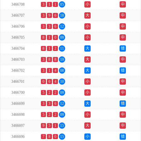
3466708
3
1
1
05
小
中
3466707
3
9
6
18
大
中
3466706
3
3
6
12
小
中
3466705
8
1
0
09
小
中
3466704
8
1
2
11
大
错
3466703
3
8
8
19
大
中
3466702
3
1
4
08
大
错
3466701
0
6
4
10
小
中
3466700
5
2
2
09
小
中
3466699
3
3
6
12
大
错
3466698
5
2
2
09
小
中
3466697
9
5
1
15
大
中
3466696
7
8
0
15
小
错