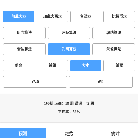
加拿大28
加拿大西28
台湾28
比特币28
听力算法
呼吸算法
容纳算法
雷达算法
孔明算法
朱雀算法
组合
杀组
大小
单双
双项
双组
100期 正确：58 期 错误：42 期
正确率：58%
预测
走势
统计