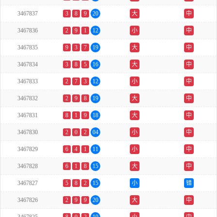
3467837
3
8
9
20
大
中
3467836
2
9
1
12
小
中
3467835
9
3
7
19
大
中
3467834
3
8
5
16
大
中
3467833
2
7
3
12
小
中
3467832
2
9
8
19
大
中
3467831
8
1
9
18
大
中
3467830
2
0
2
04
小
中
3467829
6
4
1
11
小
中
3467828
6
1
8
15
大
中
3467827
5
8
2
15
小
错
3467826
2
9
9
20
大
中