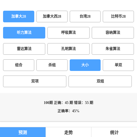
加拿大28
加拿大西28
台湾28
比特币28
听力算法
呼吸算法
容纳算法
雷达算法
孔明算法
朱雀算法
组合
杀组
大小
单双
双项
双组
100期 正确：45 期 错误：55 期
正确率：45%
预测
走势
统计