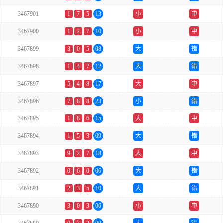
3467901
1
7
5
13
小
中
3467900
1
2
7
10
小
中
3467899
3
0
5
08
大
错
3467898
1
4
7
12
大
错
3467897
5
4
8
17
大
中
3467896
7
8
8
23
小
错
3467895
1
8
6
15
大
中
3467894
1
5
3
09
大
错
3467893
9
2
7
18
大
中
3467892
0
6
0
06
大
错
3467891
2
3
5
10
大
错
3467890
3
0
3
06
小
中