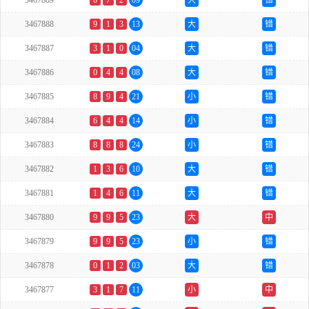
3467889
0
7
2
09
大
错
3467888
9
1
3
13
大
错
3467887
3
1
0
04
大
错
3467886
0
4
4
08
大
错
3467885
8
9
4
21
小
错
3467884
6
4
4
14
小
错
3467883
8
8
8
24
小
错
3467882
1
3
6
10
大
错
3467881
1
4
6
11
大
错
3467880
9
9
5
23
大
中
3467879
9
9
5
23
小
错
3467878
0
1
2
03
大
错
3467877
3
1
7
11
小
中