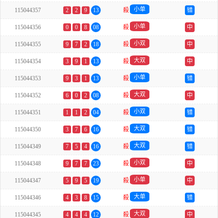
小单
115044357
2
2
9
13
殺
错
小单
115044356
0
0
8
08
殺
中
小双
115044355
9
7
2
18
殺
中
大双
115044354
3
9
1
13
殺
中
小单
115044353
9
3
1
13
殺
错
大双
115044352
6
0
2
08
殺
中
小双
115044351
1
1
2
04
殺
错
大双
115044350
3
7
6
16
殺
错
大双
115044349
7
5
4
16
殺
错
小双
115044348
9
7
7
23
殺
中
小单
115044347
5
9
5
19
殺
中
大单
115044346
4
3
8
15
殺
错
大双
115044345
4
4
4
12
殺
中