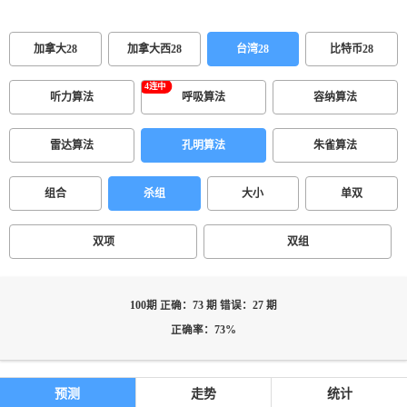
加拿大28
加拿大西28
台湾28
比特币28
听力算法
呼吸算法
容纳算法
雷达算法
孔明算法
朱雀算法
组合
杀组
大小
单双
双项
双组
100期 正确：73 期 错误：27 期
正确率：73%
预测
走势
统计