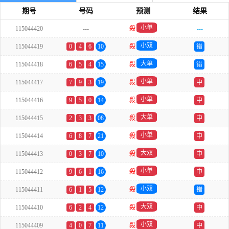
期号
号码
预测
结果
小单
115044420
---
殺
---
小双
115044419
0
4
6
10
殺
错
大单
115044418
6
5
4
15
殺
错
小单
115044417
7
9
3
19
殺
中
小单
115044416
9
5
0
14
殺
中
大单
115044415
2
3
3
08
殺
中
小单
115044414
6
8
7
21
殺
中
大双
115044413
0
3
7
10
殺
中
小单
115044412
9
6
1
16
殺
中
小双
115044411
6
1
5
12
殺
错
大双
115044410
6
2
4
12
殺
中
小双
115044409
4
0
7
11
殺
中