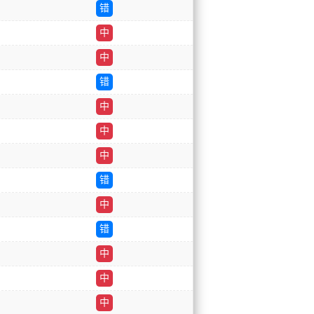
错
中
中
错
中
中
中
错
中
错
中
中
中