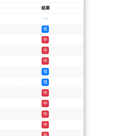
结果
---
错
中
中
中
错
错
中
中
中
中
中