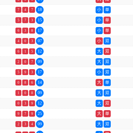
18
小
单
7
4
7
15
小
单
5
7
3
17
小
单
6
3
8
07
小
双
4
0
3
12
大
双
6
1
5
09
大
双
2
0
7
17
小
双
5
9
3
14
大
单
0
8
6
09
大
双
1
0
8
12
大
双
0
3
9
25
大
单
9
7
9
09
大
双
2
3
4