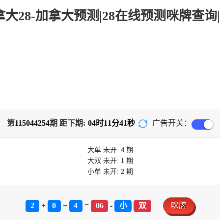
第
115044254
期 距下期:
04
时
11
分
40
秒
广告开关：
大单
未开:
4
期
大双
未开:
1
期
小单
未开:
2
期
2
+
0
+
4
=
06
-
小
双
咪牌