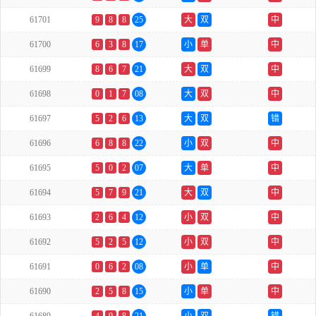
61701
9
8
8
25
大
双
中
61700
6
3
8
17
小
单
中
61699
8
6
7
21
大
双
中
61698
0
1
7
08
大
双
中
61697
5
2
6
13
大
双
错
61696
6
8
8
22
小
双
中
61695
5
0
2
07
大
单
中
61694
5
7
9
21
大
双
中
61693
2
6
4
12
小
双
中
61692
5
2
5
12
小
双
中
61691
0
6
2
08
小
单
中
61690
2
5
8
15
小
单
中