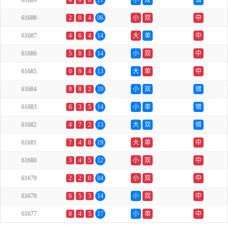
61689
4
9
8
21
小
双
错
61688
2
0
4
06
小
双
中
61687
4
6
4
14
大
单
中
61686
5
8
1
14
小
双
中
61685
0
9
4
13
大
单
中
61684
9
8
2
19
小
双
错
61683
6
3
5
14
小
单
错
61682
4
7
2
13
大
双
错
61681
7
4
8
19
大
单
中
61680
3
4
5
12
小
双
中
61679
2
2
0
04
小
双
中
61678
6
5
3
14
小
双
中
61677
8
4
5
17
小
单
中