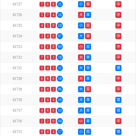
61727
7
6
8
21
小
单
中
61726
5
7
4
16
大
单
中
61725
4
5
9
18
小
双
中
61724
3
4
0
07
大
单
中
61723
0
1
8
09
小
双
中
61722
7
8
3
18
大
单
中
61721
5
4
2
11
大
双
错
61720
6
6
6
18
大
单
中
61719
0
4
2
06
大
双
中
61718
2
4
4
10
大
单
错
61717
4
6
0
10
大
单
错
61716
2
2
0
04
小
单
中
61715
9
4
4
17
小
双
错