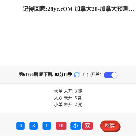
记得回家:28yc.cOM 加拿大28-加拿大预测|28在线预测咪牌查询|加拿大PC在线预测|加拿大PC结果查询_极致火热优质的PC预测网站!
第
61776
期 距下期:
02
分
18
秒
广告开关：
大单
未开:
3
期
大双
未开:
5
期
小单
未开:
2
期
6
3
1
10
小
双
咪牌
+
+
=
-