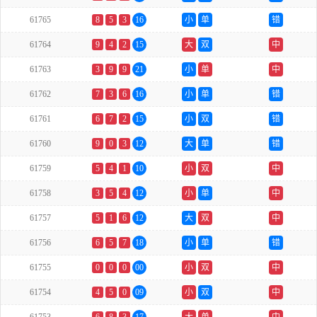
61765
8
5
3
16
小
单
错
61764
9
4
2
15
大
双
中
61763
3
9
9
21
小
单
中
61762
7
3
6
16
小
单
错
61761
6
7
2
15
小
双
错
61760
9
0
3
12
大
单
错
61759
5
4
1
10
小
双
中
61758
3
5
4
12
小
单
中
61757
5
1
6
12
大
双
中
61756
6
5
7
18
小
单
错
61755
0
0
0
00
小
双
中
61754
4
5
0
09
小
双
中