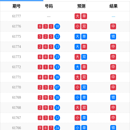
期号
号码
预测
结果
61777
---
大
单
---
61776
6
3
1
10
小
双
中
61775
5
2
5
12
大
单
错
61774
2
6
5
13
大
单
中
61773
6
8
9
23
大
双
中
61772
3
1
9
13
大
单
中
61771
4
8
4
16
大
双
中
61770
2
3
2
07
小
双
中
61769
2
9
5
16
小
单
错
61768
2
9
3
14
大
双
中
61767
4
3
5
12
小
单
中
61766
9
8
7
24
小
单
错