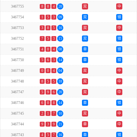
3467755
8
8
4
20
双
中
3467754
1
5
3
09
双
错
3467753
3
8
5
16
双
中
3467752
7
5
3
15
双
错
3467751
4
0
4
08
单
错
3467750
5
6
3
14
单
错
3467749
0
0
4
04
双
中
3467748
8
5
5
18
双
中
3467747
5
9
6
20
双
中
3467746
6
0
8
14
单
错
3467745
2
1
7
10
双
中
3467744
9
3
9
21
单
中
3467743
4
5
7
16
单
错