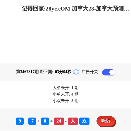
记得回家:28yc.cOM 加拿大28-加拿大预测|28在线预测咪牌查询|加拿大PC在线预测|加拿大PC结果查询_极致火热优质的PC预测网站!
第
3467817
期 距下期:
03
分
03
秒
广告开关：
大单
未开:
1
期
小单
未开:
4
期
小双
未开:
5
期
9
7
8
24
大
双
咪牌
+
+
=
-