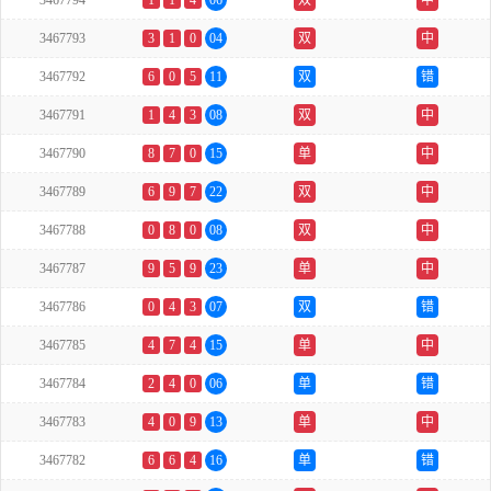
3467794
1
1
4
06
双
中
3467793
3
1
0
04
双
中
3467792
6
0
5
11
双
错
3467791
1
4
3
08
双
中
3467790
8
7
0
15
单
中
3467789
6
9
7
22
双
中
3467788
0
8
0
08
双
中
3467787
9
5
9
23
单
中
3467786
0
4
3
07
双
错
3467785
4
7
4
15
单
中
3467784
2
4
0
06
单
错
3467783
4
0
9
13
单
中
3467782
6
6
4
16
单
错