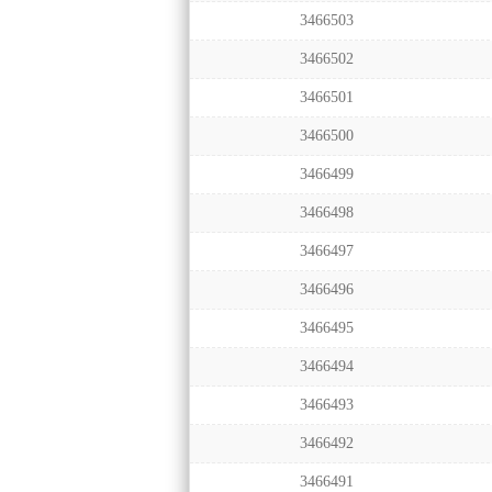
3466503
3466502
3466501
3466500
3466499
3466498
3466497
3466496
3466495
3466494
3466493
3466492
3466491