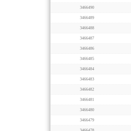
3466490
3466489
3466488
3466487
3466486
3466485
3466484
3466483
3466482
3466481
3466480
3466479
3466478