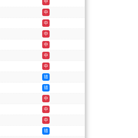
中
中
中
中
中
中
中
错
错
中
中
中
错