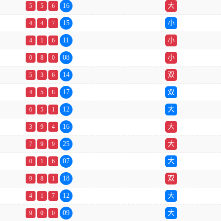
16
大
5
5
6
15
小
4
4
7
11
小
4
1
6
08
小
0
8
0
14
双
5
3
6
17
双
4
5
8
12
大
6
5
1
16
大
3
9
4
25
大
7
9
9
07
大
0
1
6
18
双
9
8
1
12
大
4
1
7
09
大
9
0
0