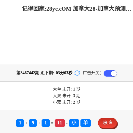
记得回家:28yc.cOM 加拿大28-加拿大预测|28在线预测咪牌查询|加拿大PC在线预测|加拿大PC结果查询_极致火热优质的PC预测网站!
第
3467442
期 距下期:
03
分
03
秒
广告开关：
大单
未开:
1
期
大双
未开:
3
期
小双
未开:
2
期
1
9
1
11
小
单
咪牌
+
+
=
-