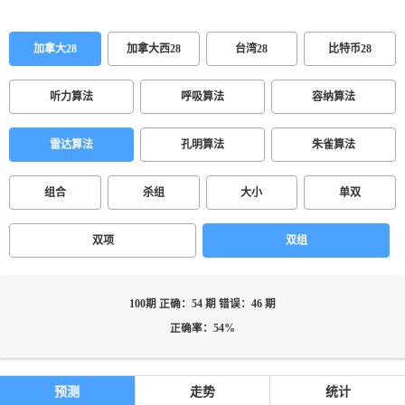
加拿大28
加拿大西28
台湾28
比特币28
听力算法
呼吸算法
容纳算法
雷达算法
孔明算法
朱雀算法
组合
杀组
大小
单双
双项
双组
100期 正确：54 期 错误：46 期
正确率：54%
预测
走势
统计