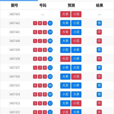
期号
号码
预测
结果
3467443
---
大单
小双
---
3467442
1
9
1
11
大单
小双
错
3467441
6
5
8
19
大单
小双
中
3467440
1
2
5
08
大单
小双
中
3467439
9
1
8
18
小双
大单
错
3467438
8
9
3
20
大双
小单
中
3467437
1
2
9
12
小单
大双
错
3467436
1
4
5
10
大单
小双
中
3467435
0
5
3
08
大双
小单
错
3467434
6
3
0
09
小双
大单
错
3467433
5
5
2
12
大单
小双
中
3467432
8
1
3
12
小双
大单
中