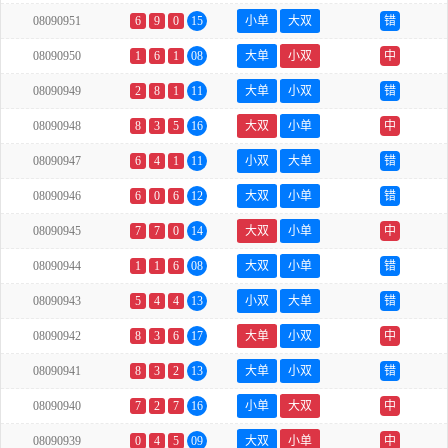
08090951
6
9
0
15
小单
大双
错
08090950
1
6
1
08
大单
小双
中
08090949
2
8
1
11
大单
小双
错
08090948
8
3
5
16
大双
小单
中
08090947
6
4
1
11
小双
大单
错
08090946
6
0
6
12
大双
小单
错
08090945
7
7
0
14
大双
小单
中
08090944
1
1
6
08
大双
小单
错
08090943
5
4
4
13
小双
大单
错
08090942
8
3
6
17
大单
小双
中
08090941
8
3
2
13
大单
小双
错
08090940
7
2
7
16
小单
大双
中
08090939
0
4
5
09
大双
小单
中