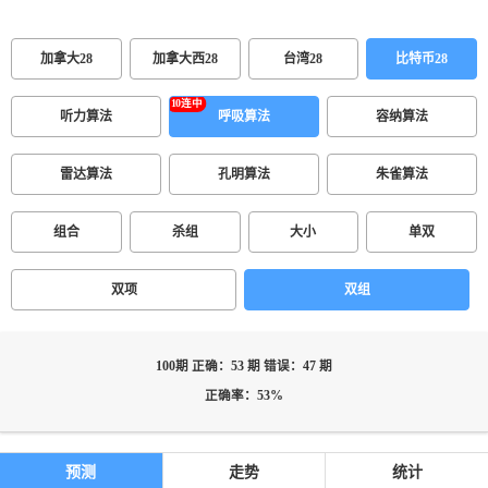
加拿大28
加拿大西28
台湾28
比特币28
听力算法
呼吸算法
容纳算法
雷达算法
孔明算法
朱雀算法
组合
杀组
大小
单双
双项
双组
100期 正确：53 期 错误：47 期
正确率：53%
预测
走势
统计