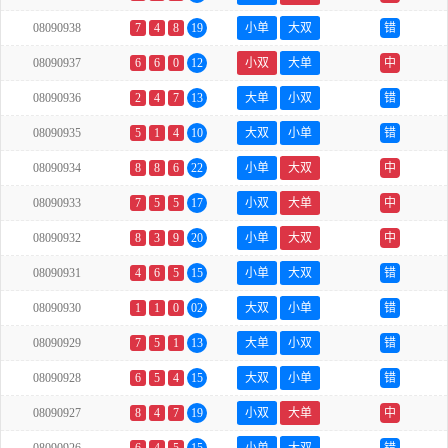
08090938
7
4
8
19
小单
大双
错
08090937
6
6
0
12
小双
大单
中
08090936
2
4
7
13
大单
小双
错
08090935
5
1
4
10
大双
小单
错
08090934
8
8
6
22
小单
大双
中
08090933
7
5
5
17
小双
大单
中
08090932
8
3
9
20
小单
大双
中
08090931
4
6
5
15
小单
大双
错
08090930
1
1
0
02
大双
小单
错
08090929
7
5
1
13
大单
小双
错
08090928
6
5
4
15
大双
小单
错
08090927
8
4
7
19
小双
大单
中