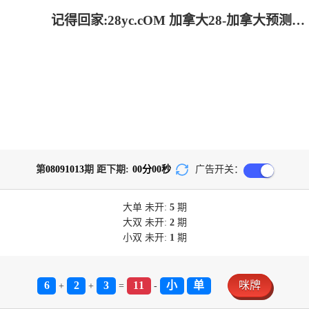
记得回家:28yc.cOM 加拿大28-加拿大预测|28在线预测咪牌查询|加拿大PC在线预测|加拿大PC结果查询_极致火热优质的PC预测网站!
第
08091013
期 距下期:
00
分
00
秒
广告开关：
大单
未开:
5
期
大双
未开:
2
期
小双
未开:
1
期
6
2
3
11
小
单
咪牌
+
+
=
-