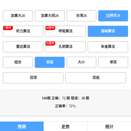
加拿大28
加拿大西28
台湾28
比特币28
听力算法
呼吸算法
容纳算法
雷达算法
孔明算法
朱雀算法
组合
杀组
大小
单双
双项
双组
100期 正确：72 期 错误：28 期
正确率：72%
预测
走势
统计