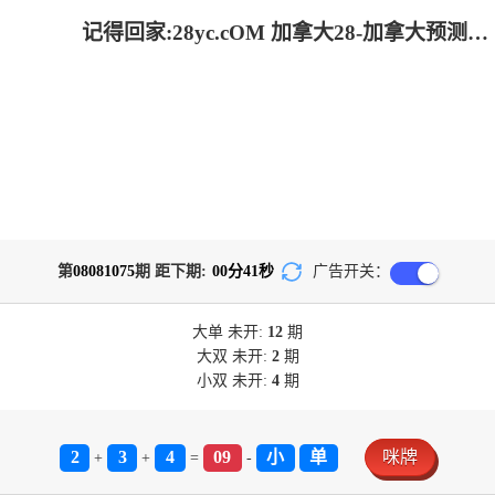
记得回家:28yc.cOM 加拿大28-加拿大预测|28在线预测咪牌查询|加拿大PC在线预测|加拿大PC结果查询_极致火热优质的PC预测网站!
第
08081075
期 距下期:
00
分
41
秒
广告开关：
大单
未开:
12
期
大双
未开:
2
期
小双
未开:
4
期
2
3
4
09
小
单
咪牌
+
+
=
-