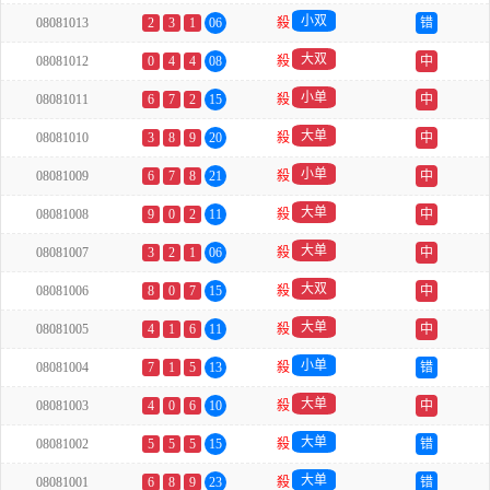
小双
08081013
2
3
1
06
殺
错
大双
08081012
0
4
4
08
殺
中
小单
08081011
6
7
2
15
殺
中
大单
08081010
3
8
9
20
殺
中
小单
08081009
6
7
8
21
殺
中
大单
08081008
9
0
2
11
殺
中
大单
08081007
3
2
1
06
殺
中
大双
08081006
8
0
7
15
殺
中
大单
08081005
4
1
6
11
殺
中
小单
08081004
7
1
5
13
殺
错
大单
08081003
4
0
6
10
殺
中
大单
08081002
5
5
5
15
殺
错
大单
08081001
6
8
9
23
殺
错