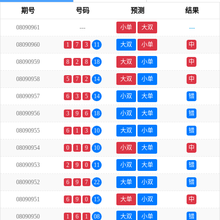
期号
号码
预测
结果
08090961
---
小单
大双
---
08090960
1
7
3
11
大双
小单
中
08090959
8
2
8
18
大双
小单
中
08090958
5
7
2
14
大双
小单
中
08090957
6
3
5
14
小双
大单
错
08090956
3
9
6
18
小双
大单
错
08090955
6
1
3
10
大双
小单
错
08090954
0
1
9
10
小双
大单
中
08090953
2
9
0
11
小双
大单
错
08090952
6
9
7
22
大单
小双
错
08090951
6
9
0
15
大单
小双
中
08090950
1
6
1
08
大双
小单
错