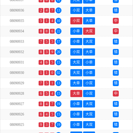
08090937
6
6
0
12
大双
小单
错
08090936
2
4
7
13
小双
大单
错
08090935
5
1
4
10
小双
大单
中
08090934
8
8
6
22
小单
大双
中
08090933
7
5
5
17
小单
大双
错
08090932
8
3
9
20
小双
大单
错
08090931
4
6
5
15
大双
小单
错
08090930
1
1
0
02
大双
小单
错
08090929
7
5
1
13
大单
小双
错
08090928
6
5
4
15
大单
小双
中
08090927
8
4
7
19
小单
大双
错
08090926
6
4
5
15
小单
大双
错
08090925
9
3
7
19
小单
大双
错