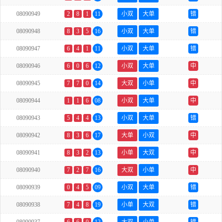
08090949
2
8
1
11
小双
大单
错
08090948
8
3
5
16
小双
大单
错
08090947
6
4
1
11
小双
大单
错
08090946
6
0
6
12
小双
大单
中
08090945
7
7
0
14
大双
小单
中
08090944
1
1
6
08
小双
大单
中
08090943
5
4
4
13
小双
大单
错
08090942
8
3
6
17
大单
小双
中
08090941
8
3
2
13
小单
大双
中
08090940
7
2
7
16
大双
小单
中
08090939
0
4
5
09
小双
大单
错
08090938
7
4
8
19
小单
大双
错