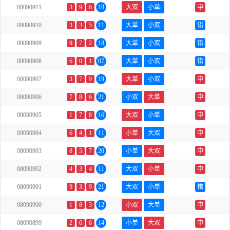
08090911
3
9
6
18
大双
小单
中
08090910
3
3
5
11
大单
小双
错
08090909
9
7
2
18
大单
小双
错
08090908
6
0
1
07
大单
小双
错
08090907
3
7
9
19
大单
小双
中
08090906
7
8
6
21
小双
大单
中
08090905
1
7
8
16
大双
小单
中
08090904
6
4
1
11
小单
大双
中
08090903
8
5
7
20
小单
大双
中
08090902
4
3
4
11
大双
小单
中
08090901
9
3
9
21
大双
小单
错
08090900
1
8
3
12
小双
大单
中
08090899
2
6
6
14
小单
大双
中