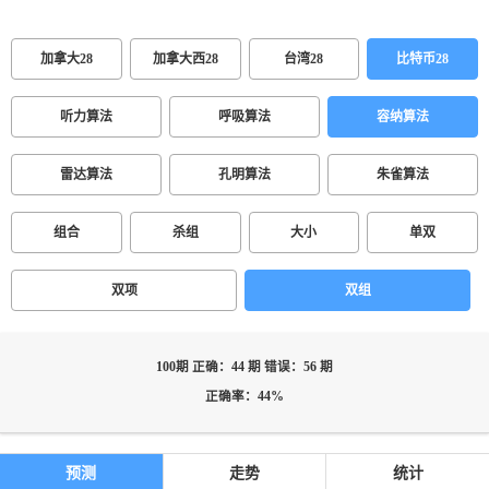
加拿大28
加拿大西28
台湾28
比特币28
听力算法
呼吸算法
容纳算法
雷达算法
孔明算法
朱雀算法
组合
杀组
大小
单双
双项
双组
100期 正确：44 期 错误：56 期
正确率：44%
预测
走势
统计